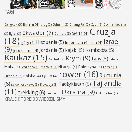
TAGI
Birma
(4)
Bangkok
(3)
blog
(3)
Bsharri
(3)
Chiang Rai
(3)
Cypr
(3)
Dolina Kadisha
Gruzja
Ekwador
(7)
GR 11
(4)
(3)
Egipt
(3)
Gambia
(3)
(18)
Izrael
Hiszpania
(5)
góry
(4)
Indonezja
(4)
Iran
(4)
(9)
Jordania
(5)
kajaki
(5)
Kambodża
(5)
Jerozolima
(4)
Kaukaz
(15)
Krym
(9)
Laos
(5)
Kazbek
(3)
Liban
(3)
Malta
(4)
Nikozja
(4)
Palestyna
(4)
Marocco
(3)
Maroko
(3)
Pamir
(3)
rower
(16)
Rumunia
Polska
(4)
Quito
(4)
Pireneje
(3)
Tajlandia
(6)
Tadżykistan
(5)
spływ kajakowy
(3)
Słowacja
(3)
(11)
Ukraina
(9)
trekking
(6)
Turcja
(3)
Uzbekistan
(3)
KRAJE KTÓRE ODWIEDZILIŚMY