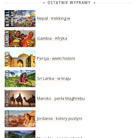
OSTATNIE WYPRAWY
Nepal - trekking w
Himalajach
Gambia - Afryka
Persja - wieki historii
Sri Lanka - w kraju
herbaty
Maroko - perła Maghrebu
Jordania - kolory pustyni