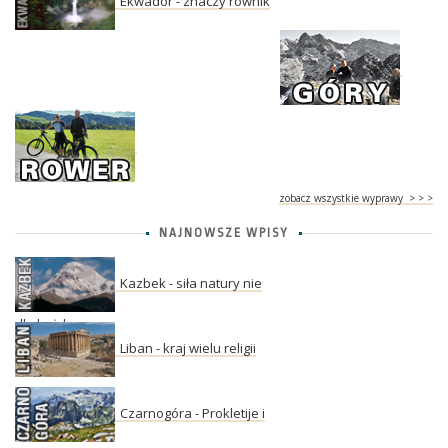
Ekwador - znaczy równik
zobacz wszystkie wyprawy > > >
NAJNOWSZE WPISY
Kazbek - siła natury nie
dla każdego
Liban - kraj wielu religii
Czarnogóra - Prokletije i