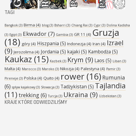
TAGI
Birma
(4)
Bangkok
(3)
blog
(3)
Bsharri
(3)
Chiang Rai
(3)
Cypr
(3)
Dolina Kadisha
Gruzja
Ekwador
(7)
GR 11
(4)
(3)
Egipt
(3)
Gambia
(3)
(18)
Izrael
Hiszpania
(5)
góry
(4)
Indonezja
(4)
Iran
(4)
(9)
Jordania
(5)
kajaki
(5)
Kambodża
(5)
Jerozolima
(4)
Kaukaz
(15)
Krym
(9)
Laos
(5)
Kazbek
(3)
Liban
(3)
Malta
(4)
Nikozja
(4)
Palestyna
(4)
Marocco
(3)
Maroko
(3)
Pamir
(3)
rower
(16)
Rumunia
Polska
(4)
Quito
(4)
Pireneje
(3)
Tajlandia
(6)
Tadżykistan
(5)
spływ kajakowy
(3)
Słowacja
(3)
(11)
Ukraina
(9)
trekking
(6)
Turcja
(3)
Uzbekistan
(3)
KRAJE KTÓRE ODWIEDZILIŚMY