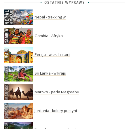
OSTATNIE WYPRAWY
Nepal - trekking w
Himalajach
Gambia - Afryka
Persja - wieki historii
Sri Lanka - w kraju
herbaty
Maroko - perła Maghrebu
Jordania - kolory pustyni