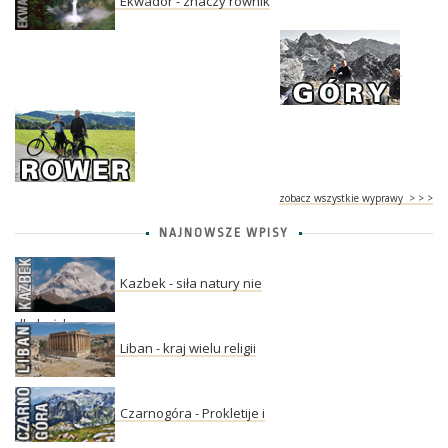
Ekwador - znaczy równik
zobacz wszystkie wyprawy > > >
NAJNOWSZE WPISY
Kazbek - siła natury nie
dla każdego
Liban - kraj wielu religii
Czarnogóra - Prokletije i