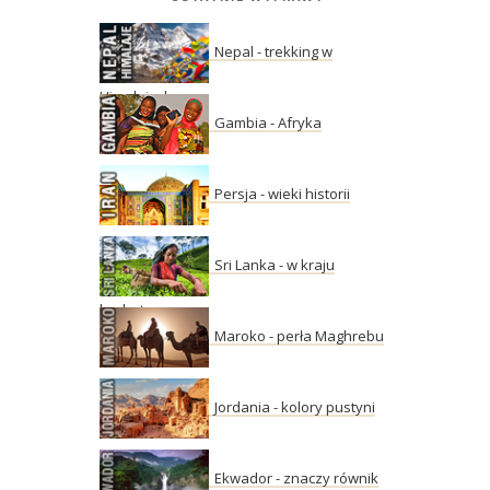
Nepal - trekking w
Himalajach
Gambia - Afryka
Persja - wieki historii
Sri Lanka - w kraju
herbaty
Maroko - perła Maghrebu
Jordania - kolory pustyni
Ekwador - znaczy równik