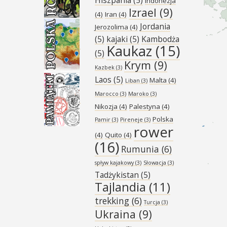
Indonezja
Izrael
(9)
(4)
Iran
(4)
Jordania
Jerozolima
(4)
(5)
kajaki
(5)
Kambodża
Kaukaz
(15)
(5)
Krym
(9)
Kazbek
(3)
Laos
(5)
Malta
(4)
Liban
(3)
Marocco
(3)
Maroko
(3)
Nikozja
(4)
Palestyna
(4)
Polska
Pamir
(3)
Pireneje
(3)
rower
(4)
Quito
(4)
(16)
Rumunia
(6)
spływ kajakowy
(3)
Słowacja
(3)
Tadżykistan
(5)
Tajlandia
(11)
trekking
(6)
Turcja
(3)
Ukraina
(9)