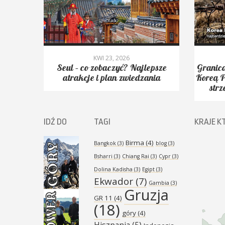
KWI 23, 2026
yć.
Seul – co zobaczyć? Najlepsze
Granica
Peak,
atrakcje i plan zwiedzania
Koreą P
strz
IDŹ DO
TAGI
KRAJE K
Birma
(4)
Bangkok
(3)
blog
(3)
Bsharri
(3)
Chiang Rai
(3)
Cypr
(3)
Dolina Kadisha
(3)
Egipt
(3)
Ekwador
(7)
Gambia
(3)
Gruzja
GR 11
(4)
(18)
góry
(4)
Hiszpania
(5)