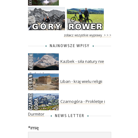
zobacz wszystkie wyprawy > > >
NAJNOWSZE WPISY
Kazbek - siła natury nie
dla każdego
Liban - kraj wielu religii
Czarnogóra - Prokletije i
Durmitor
NEWS LETTER
*imię