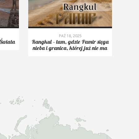
PAŹ 18, 2025
Świata
Rangkul – tam, gdzie Pamir sięga
Roms
nieba i granica, której już nie ma
trekk