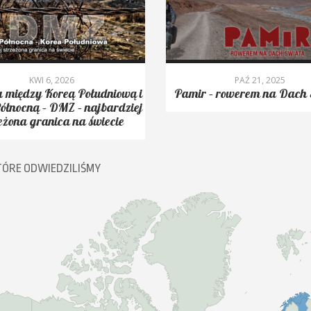
KWI 6, 2026
PAŹ 21, 2025
 między Koreą Południową i
Pamir – rowerem na Dach 
ółnocną – DMZ – najbardziej
eżona granica na świecie
TÓRE ODWIEDZILIŚMY