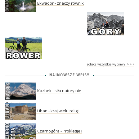
Ekwador - znaczy równik
zobacz wszystkie wyprawy > > >
NAJNOWSZE WPISY
Kazbek - siła natury nie
dla każdego
Liban - kraj wielu religii
Czarnogóra - Prokletije i