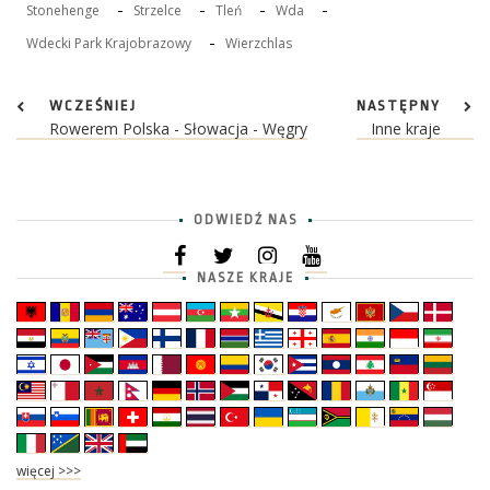
-
-
-
-
Stonehenge
Strzelce
Tleń
Wda
-
Wdecki Park Krajobrazowy
Wierzchlas
WCZEŚNIEJ
NASTĘPNY
Rowerem Polska - Słowacja - Węgry
Inne kraje
ODWIEDŹ NAS
NASZE KRAJE
więcej >>>