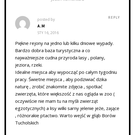
REPLY
posted by
A.M
STY 16, 2016
Piękne rejony na jedno lub kilku dniowe wypady.
Bardzo dobra baza turystyczna a co
najważniejsze cudna przyroda lasy , polany,
jeziora, rzeki.
Idealne miejsca aby wypocząć po całym tygodniu
pracy. Świetne miejsca , aby podziwiać dzika
naturę , zrobić znakomite zdjęcia , spotkać
zwierzęta, które większość z nas ogląda w zoo (
oczywiście nie mam tu na myśli zwierząt
egzotycznych) a lisy wilki sarny jelenie jeże, zające
, różnorakie ptactwo. Warto wejść w głąb Borów
Tucholskich