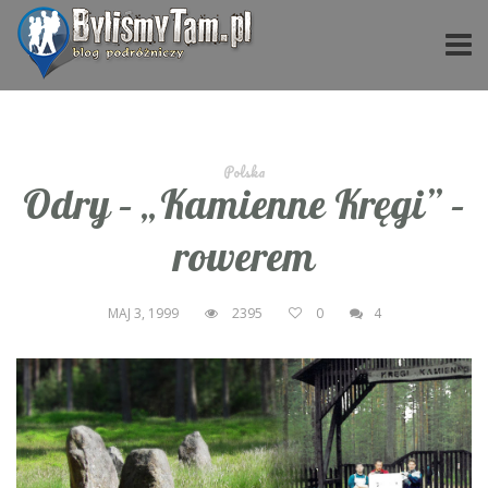
Polska
Odry – „Kamienne Kręgi” –
rowerem
MAJ 3, 1999
2395
0
4