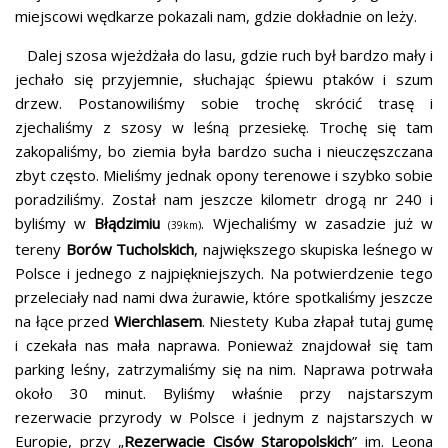
miejscowi wędkarze pokazali nam, gdzie dokładnie on leży.
Dalej szosa wjeżdżała do lasu, gdzie ruch był bardzo mały i
jechało się przyjemnie, słuchając śpiewu ptaków i szum
drzew. Postanowiliśmy sobie trochę skrócić trasę i
zjechaliśmy z szosy w leśną przesiekę. Trochę się tam
zakopaliśmy, bo ziemia była bardzo sucha i nieuczęszczana
zbyt często. Mieliśmy jednak opony terenowe i szybko sobie
poradziliśmy. Został nam jeszcze kilometr drogą nr 240 i
byliśmy w
Błądzimiu
. Wjechaliśmy w zasadzie już w
(39km)
tereny
Borów Tucholskich
, największego skupiska leśnego w
Polsce i jednego z najpiękniejszych. Na potwierdzenie tego
przeleciały nad nami dwa żurawie, które spotkaliśmy jeszcze
na łące przed
Wierchlasem
. Niestety Kuba złapał tutaj gumę
i czekała nas mała naprawa. Ponieważ znajdował się tam
parking leśny, zatrzymaliśmy się na nim. Naprawa potrwała
około 30 minut. Byliśmy właśnie przy najstarszym
rezerwacie przyrody w Polsce i jednym z najstarszych w
Europie, przy „
Rezerwacie Cisów Staropolskich
” im. Leona