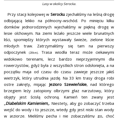
Lasy w okolicy Serocka.
Przy stacji kolejowej w
Serocku
zjechaliśmy na leśną drogę
odbijającą lekko na
północny-wschód
. Po minięciu kilku
domków jednorodzinnych wjechaliśmy w piękną drogę w
lesie olchowym. Na ziemi leżało jeszcze wiele brunatnych
liści, spomiędzy których wystawały świeże, zielone liście
młodych traw. Zatrzymaliśmy się tam na pierwszy
odpoczynek
. Trasa wiodła teraz może ciekawymi
(
28km
)
widokowo terenami, lecz bardzo nieprzyjemnymi dla
rowerzystów, gdyż była z wszystkich stron odsłonięta, a na
początku maja od czasu do czasu zawieje jeszcze jakiś
wietrzyk, który utrudnia jazdę. Na 33 km trasy droga robi
ostre zakręty, mijając
Jezioro
Szewieńskie
, nad którego
brzegiem leży zatopiony olbrzymi głaz narzutowy, który
objęty jest ścisłą ochroną. Kamień ten zwany jest
„
Diabelskim Kamieniem
„. Niestety, aby go zobaczyć trzeba
wejść do wody i to jeszcze, wtedy gdy jest niski stan wody
w jeziorze. Mieliśmy pecha i nie zobaczyliśmy go, choć