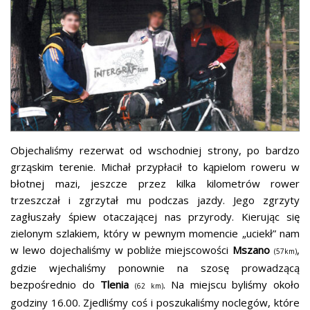
Objechaliśmy rezerwat od wschodniej strony, po bardzo
grząskim terenie. Michał przypłacił to kąpielom roweru w
błotnej mazi, jeszcze przez kilka kilometrów rower
trzeszczał i zgrzytał mu podczas jazdy. Jego zgrzyty
zagłuszały śpiew otaczającej nas przyrody. Kierując się
zielonym szlakiem, który w pewnym momencie „uciekł” nam
w lewo dojechaliśmy w pobliże miejscowości
Mszano
,
(57km)
gdzie wjechaliśmy ponownie na szosę prowadzącą
bezpośrednio do
Tlenia
. Na miejscu byliśmy około
(62 km)
godziny 16.00. Zjedliśmy coś i poszukaliśmy noclegów, które