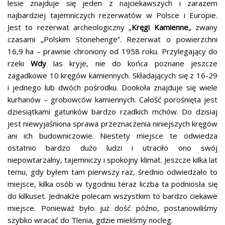
lesie znajduje się jeden z najciekawszych i zarazem
najbardziej tajemniczych rezerwatów w Polsce i Europie.
Jest to rezerwat archeologiczny
„
Kręgi Kamienne
„
zwany
czasami
„
Polskim Stonehenge”. Rezerwat o powierzchni
16,9
ha – prawnie
chroniony od 1958 roku. Przylegający do
rzeki
Wdy
las kryje, nie do końca poznane jeszcze
zagadkowe 10 kręgów kamiennych. Składających się z 16-29
i jednego lub dwóch pośrodku. Dookoła znajduje się wiele
kurhanów – grobowców
kamiennych. Całość porośnięta jest
dziesiątkami gatunków bardzo rzadkich mchów. Do dzisiaj
jest niewyjaśniona sprawa przeznaczenia niniejszych kręgów
ani ich budowniczowie. Niestety miejsce te odwiedza
ostatnio bardzo dużo ludzi i utraciło ono swój
niepowtarzalny, tajemniczy i spokojny klimat. Jeszcze kilka lat
temu, gdy byłem tam pierwszy raz, średnio odwiedzało to
miejsce, kilka osób w tygodniu teraz liczba ta podniosła się
do kilkuset. Jednakże polecam wszystkim to bardzo ciekawe
miejsce. Ponieważ było już dość późno, postanowiliśmy
szybko wracać do Tlenia, gdzie mieliśmy nocleg.