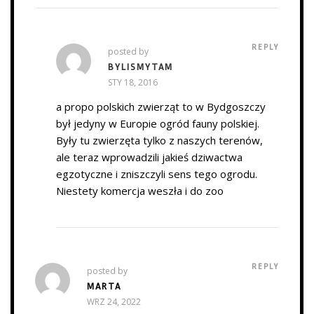
REPLY
posted by
BYLISMYTAM
STY 18, 2016
a propo polskich zwierząt to w Bydgoszczy
był jedyny w Europie ogród fauny polskiej.
Były tu zwierzęta tylko z naszych terenów,
ale teraz wprowadzili jakieś dziwactwa
egzotyczne i zniszczyli sens tego ogrodu.
Niestety komercja weszła i do zoo
REPLY
posted by
MARTA
WRZ 24, 2022