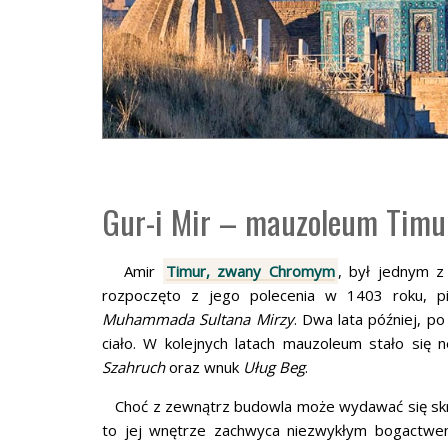
Gur-i Mir – mauzoleum Timu
Amir
Timur, zwany Chromym
, był jednym 
rozpoczęto z jego polecenia w 1403 roku, pi
Muhammada Sultana Mirzy
. Dwa lata później, p
ciało. W kolejnych latach mauzoleum stało się 
Szahruch
oraz wnuk
Uług Beg
.
Choć z zewnątrz budowla może wydawać się skr
to jej wnętrze zachwyca niezwykłym bogactwem