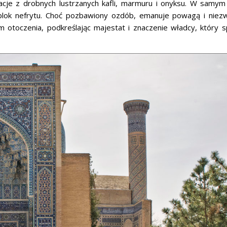
oracje z drobnych lustrzanych kafli, marmuru i onyksu. W samy
blok nefrytu. Choć pozbawiony ozdób, emanuje powagą i niezw
 otoczenia, podkreślając majestat i znaczenie władcy, który 