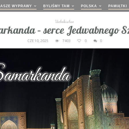
NASZE WYPRAWY
BYLIŚMY TAM
POLSKA
PAMIĄTKI
Uzbekistan
rkanda – serce Jedwabnego S
CZE 10, 2025
7403
0
0