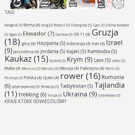
TAGI
Birma
(4)
Bangkok
(3)
blog
(3)
Bsharri
(3)
Chiang Rai
(3)
Cypr
(3)
Dolina Kadisha
Gruzja
Ekwador
(7)
GR 11
(4)
(3)
Egipt
(3)
Gambia
(3)
(18)
Izrael
Hiszpania
(5)
góry
(4)
Indonezja
(4)
Iran
(4)
(9)
Jordania
(5)
kajaki
(5)
Kambodża
(5)
Jerozolima
(4)
Kaukaz
(15)
Krym
(9)
Laos
(5)
Kazbek
(3)
Liban
(3)
Malta
(4)
Nikozja
(4)
Palestyna
(4)
Marocco
(3)
Maroko
(3)
Pamir
(3)
rower
(16)
Rumunia
Polska
(4)
Quito
(4)
Pireneje
(3)
Tajlandia
(6)
Tadżykistan
(5)
spływ kajakowy
(3)
Słowacja
(3)
(11)
Ukraina
(9)
trekking
(6)
Turcja
(3)
Uzbekistan
(3)
KRAJE KTÓRE ODWIEDZILIŚMY