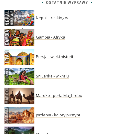
OSTATNIE WYPRAWY
Nepal - trekking w
Himalajach
Gambia - Afryka
Persja - wieki historii
Sri Lanka - w kraju
herbaty
Maroko - perła Maghrebu
Jordania - kolory pustyni