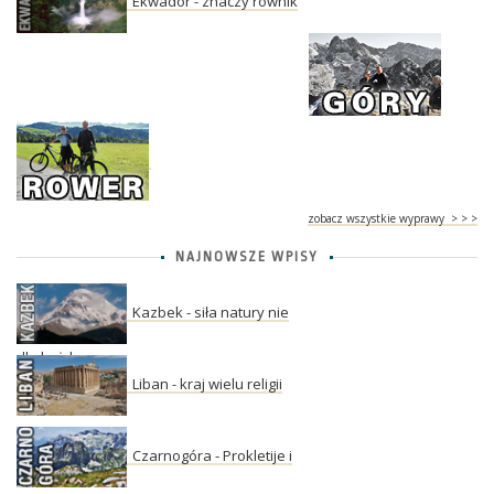
Ekwador - znaczy równik
zobacz wszystkie wyprawy > > >
NAJNOWSZE WPISY
Kazbek - siła natury nie
dla każdego
Liban - kraj wielu religii
Czarnogóra - Prokletije i