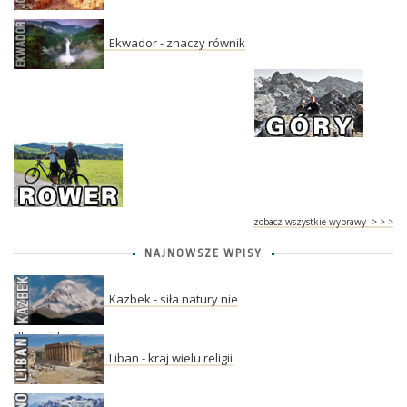
Ekwador - znaczy równik
zobacz wszystkie wyprawy > > >
NAJNOWSZE WPISY
Kazbek - siła natury nie
dla każdego
Liban - kraj wielu religii