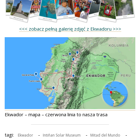
<<< zobacz pełną galerię zdjęć z Ekwadoru >>>
Ekwador – mapa – czerwona linia to nasza trasa
tagi:
-
-
-
Ekwador
Intiñan Solar Museum
Mitad del Mundo