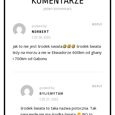
KOMENTARZE
Jeden komentarz
REPLY
posted by
NORBERT
CZE 26, 2022
Jak to nie jest środek swiata
środek świata
leży na morzu a nie w Ekwadorze 600km od ghany
i 700km od Gabonu
REPLY
posted by
BYLISMYTAM
CZE 27, 2022
środek świata to taka nazwa potoczna. Tak
naprawdę nie ma środka świata
BO to