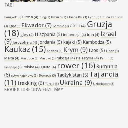
TAGI
Birma
(4)
Bangkok
(3)
blog
(3)
Bsharri
(3)
Chiang Rai
(3)
Cypr
(3)
Dolina Kadisha
Gruzja
Ekwador
(7)
GR 11
(4)
(3)
Egipt
(3)
Gambia
(3)
(18)
Izrael
Hiszpania
(5)
góry
(4)
Indonezja
(4)
Iran
(4)
(9)
Jordania
(5)
kajaki
(5)
Kambodża
(5)
Jerozolima
(4)
Kaukaz
(15)
Krym
(9)
Laos
(5)
Kazbek
(3)
Liban
(3)
Malta
(4)
Nikozja
(4)
Palestyna
(4)
Marocco
(3)
Maroko
(3)
Pamir
(3)
rower
(16)
Rumunia
Polska
(4)
Quito
(4)
Pireneje
(3)
Tajlandia
(6)
Tadżykistan
(5)
spływ kajakowy
(3)
Słowacja
(3)
(11)
Ukraina
(9)
trekking
(6)
Turcja
(3)
Uzbekistan
(3)
KRAJE KTÓRE ODWIEDZILIŚMY