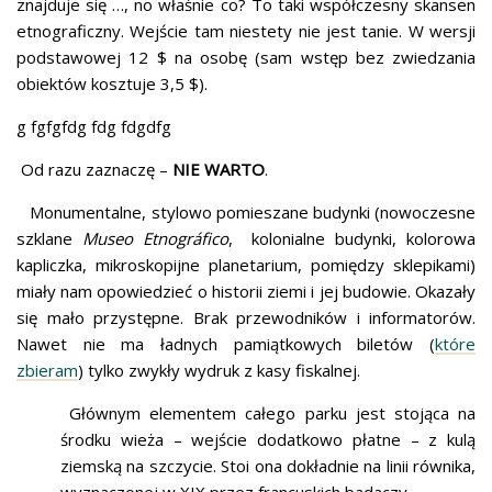
znajduje się …, no właśnie co? To taki współczesny skansen
etnograficzny. Wejście tam niestety nie jest tanie. W wersji
podstawowej 12 $ na osobę (sam wstęp bez zwiedzania
obiektów kosztuje 3,5 $).
g fgfgfdg fdg fdgdfg
Od razu zaznaczę –
NIE WARTO
.
Monumentalne, stylowo pomieszane budynki (nowoczesne
szklane
Museo Etnográfico
, kolonialne budynki, kolorowa
kapliczka, mikroskopijne planetarium, pomiędzy sklepikami)
miały nam opowiedzieć o historii ziemi i jej budowie. Okazały
się mało przystępne. Brak przewodników i informatorów.
Nawet nie ma ładnych pamiątkowych biletów (
które
zbieram
) tylko zwykły wydruk z kasy fiskalnej.
Głównym elementem całego parku jest stojąca na
środku wieża – wejście dodatkowo płatne – z kulą
ziemską na szczycie. Stoi ona dokładnie na linii równika,
wyznaczonej w XIX przez francuskich badaczy.