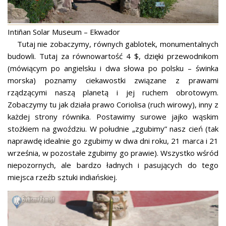
Intiñan Solar Museum – Ekwador
Tutaj nie zobaczymy, równych gablotek, monumentalnych
budowli. Tutaj za równowartość 4 $, dzięki przewodnikom
(mówiącym po angielsku i dwa słowa po polsku – świnka
morska) poznamy ciekawostki związane z prawami
rządzącymi naszą planetą i jej ruchem obrotowym.
Zobaczymy tu jak działa prawo Coriolisa (ruch wirowy), inny z
każdej strony równika. Postawimy surowe jajko wąskim
stożkiem na gwoździu. W południe „zgubimy” nasz cień (tak
naprawdę idealnie go zgubimy w dwa dni roku, 21 marca i 21
września, w pozostałe zgubimy go prawie). Wszystko wśród
niepozornych, ale bardzo ładnych i pasujących do tego
miejsca rzeźb sztuki indiańskiej.