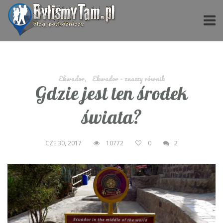
Ekwador
,
Ekwador - znaczy równik
Gdzie jest ten środek
świata?
CZE 30, 2017
10772
0
2