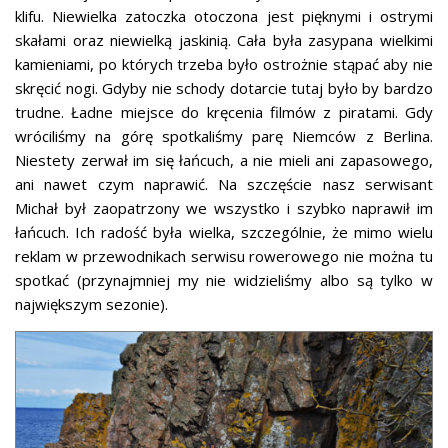
klifu. Niewielka zatoczka otoczona jest pięknymi i ostrymi
skałami oraz niewielką jaskinią. Cała była zasypana wielkimi
kamieniami, po których trzeba było ostrożnie stąpać aby nie
skręcić nogi. Gdyby nie schody dotarcie tutaj było by bardzo
trudne. Ładne miejsce do kręcenia filmów z piratami. Gdy
wróciliśmy na górę spotkaliśmy parę Niemców z Berlina.
Niestety zerwał im się łańcuch, a nie mieli ani zapasowego,
ani nawet czym naprawić. Na szczęście nasz serwisant
Michał był zaopatrzony we wszystko i szybko naprawił im
łańcuch. Ich radość była wielka, szczególnie, że mimo wielu
reklam w przewodnikach serwisu rowerowego nie można tu
spotkać (przynajmniej my nie widzieliśmy albo są tylko w
największym sezonie).