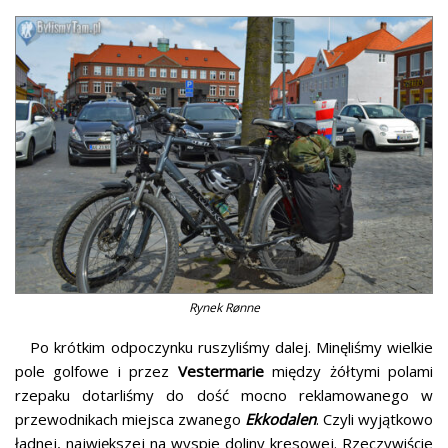
Rynek Rønne
Po krótkim odpoczynku ruszyliśmy dalej. Minęliśmy wielkie
pole golfowe i przez
Vestermarie
między żółtymi polami
rzepaku dotarliśmy do dość mocno reklamowanego w
przewodnikach miejsca zwanego
Ekkodalen
. Czyli wyjątkowo
ładnej, największej na wyspie doliny kresowej. Rzeczywiście