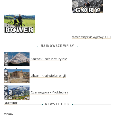
zobacz wszystkie wyprawy > > >
NAJNOWSZE WPISY
Kazbek - siła natury nie
dla każdego
Liban - kraj wielu religii
Czarnogóra - Prokletije i
Durmitor
NEWS LETTER
*imię