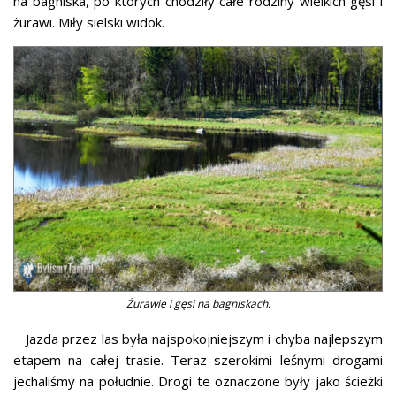
na bagniska, po których chodziły całe rodziny wielkich gęsi i
żurawi. Miły sielski widok.
Żurawie i gęsi na bagniskach.
Jazda przez las była najspokojniejszym i chyba najlepszym
etapem na całej trasie. Teraz szerokimi leśnymi drogami
jechaliśmy na południe. Drogi te oznaczone były jako ścieżki