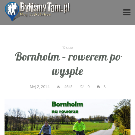
Dania
Bornholm – rowerem po
wyspie
MAJ 2, 2014
4645
0
8