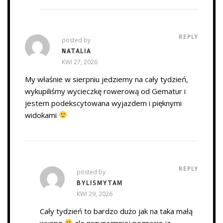
REPLY
posted by
NATALIA
KWI 27, 2026
My właśnie w sierpniu jedziemy na cały tydzień,
wykupiliśmy wycieczkę rowerową od Gematur i
jestem podekscytowana wyjazdem i pięknymi
widokami
REPLY
posted by
BYLISMYTAM
KWI 29, 2026
Cały tydzień to bardzo dużo jak na taka małą
wyspę
ale przynajmniej poznacie ją