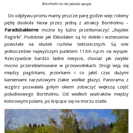
Bornholm to nie płaska wyspa
Do odpływu promu mamy jeszcze parę godzin więc robimy
pętlę dookoła Nexø przez jedną z atrakcji Bornholmu –
Paradisbakkerne
można by luźno przetłumaczyć „Rajskie
Pagórki”. Podobnie jak Ekkodalen są to dolinki i wzniesienia
powstałe na skutek ruchów tektonicznych. Są one
jednocześnie najwyższym punktem 113m n.p.m. na wyspie.
Rzeczywiście bardzo ładne miejsce, chociaż jak zwykle
mocno przereklamowane w przewodnikach. Drogi wiją się
między pagórkami, jeziorkami i co jakiś czas dużymi
kamieniami narzutowymi (takie wielkie głazy). Panorama z
wzgórz pozwalała gołym okiem zobaczyć większą część
południowego Bornholmu. Od wielkich wiatraków między
kolorowymi polami, po kręcące się na morzu statki.