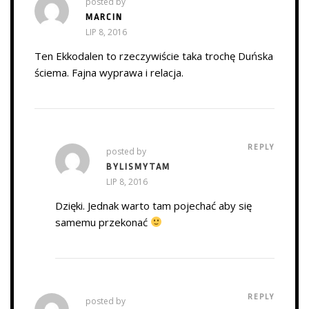
posted by
MARCIN
LIP 8, 2016
Ten Ekkodalen to rzeczywiście taka trochę Duńska
ściema. Fajna wyprawa i relacja.
REPLY
posted by
BYLISMYTAM
LIP 8, 2016
Dzięki. Jednak warto tam pojechać aby się
samemu przekonać
REPLY
posted by