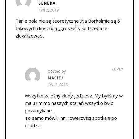
SENEKA
KWI 2, 2019
Tanie pola nie są teoretyczne .Na Borholmie są 5
takowych i kosztują „grosze’tylko trzeba je
zlokalizować .
REPLY
posted by
MACIEJ
KWI 3, 0219
Wszytko zależny kiedy jedziesz. My byliśmy w
maju i mimo naszych starań wszytko było
pozamykane.
To samo mówili inni rowerzyści spotkani po
drodze.