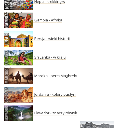
Nepal - trekking w
Himalajach
Gambia - Afryka
Persja - wieki historii
Sri Lanka - w kraju
herbaty
Maroko - perła Maghrebu
Jordania - kolory pustyni
Ekwador - znaczy równik