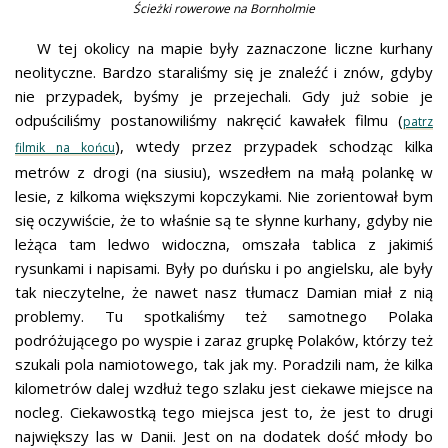
Ścieżki rowerowe na Bornholmie
W tej okolicy na mapie były zaznaczone liczne kurhany
neolityczne. Bardzo staraliśmy się je znaleźć i znów, gdyby
nie przypadek, byśmy je przejechali. Gdy już sobie je
odpuściliśmy postanowiliśmy nakręcić kawałek filmu (
patrz
), wtedy przez przypadek schodząc kilka
filmik na końcu
metrów z drogi (na siusiu), wszedłem na małą polankę w
lesie, z kilkoma większymi kopczykami. Nie zorientował bym
się oczywiście, że to właśnie są te słynne kurhany, gdyby nie
leżąca tam ledwo widoczna, omszała tablica z jakimiś
rysunkami i napisami. Były po duńsku i po angielsku, ale były
tak nieczytelne, że nawet nasz tłumacz Damian miał z nią
problemy. Tu spotkaliśmy też samotnego Polaka
podróżującego po wyspie i zaraz grupkę Polaków, którzy też
szukali pola namiotowego, tak jak my. Poradzili nam, że kilka
kilometrów dalej wzdłuż tego szlaku jest ciekawe miejsce na
nocleg. Ciekawostką tego miejsca jest to, że jest to drugi
największy las w Danii. Jest on na dodatek dość młody bo