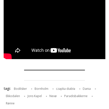
tagi:
-
-
-
-
Bodilsker
Bornholm
czapka diabła
Dania
-
-
-
-
Ekkodalen
Jons Kapel
Nexø
Paradisbakkerne
Rønne