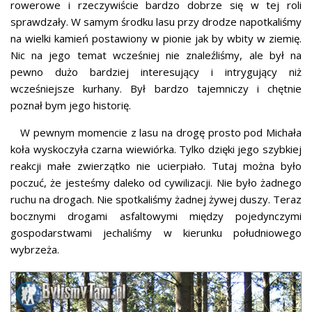
rowerowe i rzeczywiście bardzo dobrze się w tej roli
sprawdzały. W samym środku lasu przy drodze napotkaliśmy
na wielki kamień postawiony w pionie jak by wbity w ziemię.
Nic na jego temat wcześniej nie znaleźliśmy, ale był na
pewno dużo bardziej interesujący i intrygujący niż
wcześniejsze kurhany. Był bardzo tajemniczy i chętnie
poznał bym jego historię.
W pewnym momencie z lasu na drogę prosto pod Michała
koła wyskoczyła czarna wiewiórka. Tylko dzięki jego szybkiej
reakcji małe zwierzątko nie ucierpiało. Tutaj można było
poczuć, że jesteśmy daleko od cywilizacji. Nie było żadnego
ruchu na drogach. Nie spotkaliśmy żadnej żywej duszy. Teraz
bocznymi drogami asfaltowymi między pojedynczymi
gospodarstwami jechaliśmy w kierunku południowego
wybrzeża.