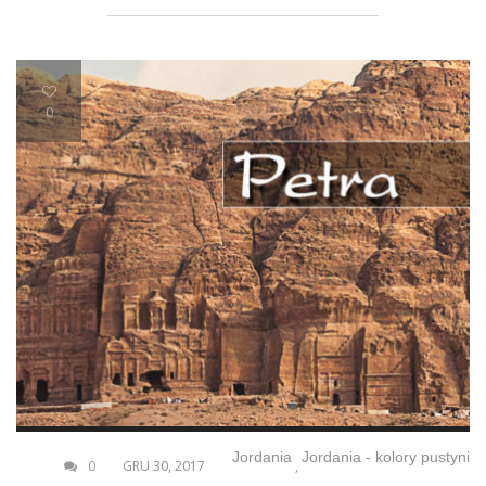
0
Jordania
Jordania - kolory pustyni
0
GRU 30, 2017
,