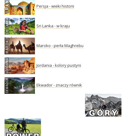
Persja - wieki historii
Sri Lanka - w kraju
herbaty
Maroko - perła Maghrebu
Jordania - kolory pustyni
Ekwador - znaczy równik