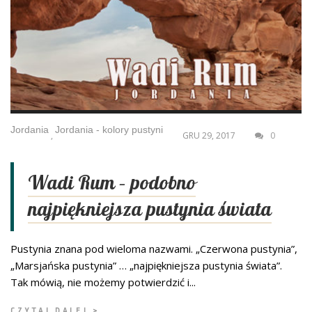
Jordania
Jordania - kolory pustyni
,
GRU 29, 2017
0
Wadi Rum – podobno
najpiękniejsza pustynia świata
Pustynia znana pod wieloma nazwami. „Czerwona pustynia”,
„Marsjańska pustynia” … „najpiękniejsza pustynia świata”.
Tak mówią, nie możemy potwierdzić i...
CZYTAJ DALEJ >