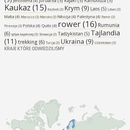
Jordania
(5)
kajaki
(5)
Kambodża
(5)
Jerozolima
(4)
Kaukaz
(15)
Krym
(9)
Laos
(5)
Kazbek
(3)
Liban
(3)
Malta
(4)
Nikozja
(4)
Palestyna
(4)
Marocco
(3)
Maroko
(3)
Pamir
(3)
rower
(16)
Rumunia
Polska
(4)
Quito
(4)
Pireneje
(3)
Tajlandia
(6)
Tadżykistan
(5)
spływ kajakowy
(3)
Słowacja
(3)
(11)
Ukraina
(9)
trekking
(6)
Turcja
(3)
Uzbekistan
(3)
KRAJE KTÓRE ODWIEDZILIŚMY