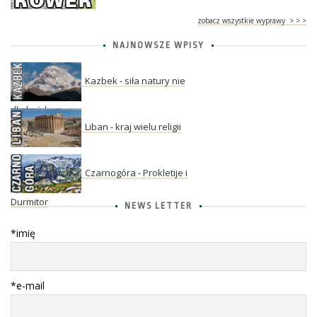
zobacz wszystkie wyprawy > > >
NAJNOWSZE WPISY
Kazbek - siła natury nie
dla każdego
Liban - kraj wielu religii
Czarnogóra - Prokletije i
Durmitor
NEWS LETTER
*imię
*e-mail