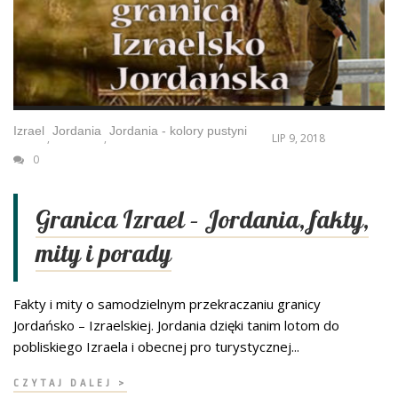
Izrael
Jordania
Jordania - kolory pustyni
,
,
LIP 9, 2018
0
Granica Izrael – Jordania, fakty,
mity i porady
Fakty i mity o samodzielnym przekraczaniu granicy
Jordańsko – Izraelskiej. Jordania dzięki tanim lotom do
pobliskiego Izraela i obecnej pro turystycznej...
CZYTAJ DALEJ >