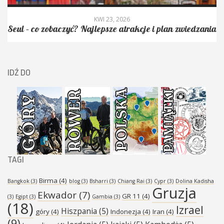
KWI 23, 2026
Seul – co zobaczyć? Najlepsze atrakcje i plan zwiedzania
IDŹ DO
TAGI
Birma
(4)
Bangkok
(3)
blog
(3)
Bsharri
(3)
Chiang Rai
(3)
Cypr
(3)
Dolina Kadisha
Gruzja
Ekwador
(7)
GR 11
(4)
(3)
Egipt
(3)
Gambia
(3)
(18)
Izrael
Hiszpania
(5)
góry
(4)
Indonezja
(4)
Iran
(4)
(9)