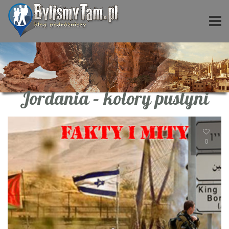
Jordania – kolory pustyni
0