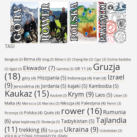
TAGI
Birma
(4)
Bangkok
(3)
blog
(3)
Bsharri
(3)
Chiang Rai
(3)
Cypr
(3)
Dolina Kadisha
Gruzja
Ekwador
(7)
GR 11
(4)
(3)
Egipt
(3)
Gambia
(3)
(18)
Izrael
Hiszpania
(5)
góry
(4)
Indonezja
(4)
Iran
(4)
(9)
Jordania
(5)
kajaki
(5)
Kambodża
(5)
Jerozolima
(4)
Kaukaz
(15)
Krym
(9)
Laos
(5)
Kazbek
(3)
Liban
(3)
Malta
(4)
Nikozja
(4)
Palestyna
(4)
Marocco
(3)
Maroko
(3)
Pamir
(3)
rower
(16)
Rumunia
Polska
(4)
Quito
(4)
Pireneje
(3)
Tajlandia
(6)
Tadżykistan
(5)
spływ kajakowy
(3)
Słowacja
(3)
(11)
Ukraina
(9)
trekking
(6)
Turcja
(3)
Uzbekistan
(3)
KRAJE KTÓRE ODWIEDZILIŚMY