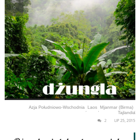
0
Azja Południowo-Wschodnia
Laos
Mjanmar (Birma)
,
,
,
Tajlandia
2
LIP 25, 2015