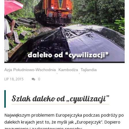
Azja Południowo-Wschodnia
Kambodża
Tajlandia
,
,
LIP 18, 2015
0
Szlak daleko od „cywilizacji”
Największym problemem Europejczyka podczas podróży po
dalekich krajach jest to, że myśli jak „Europejczyk”. Dopiero
zrozumienie i zaakceptowanie sposobu...