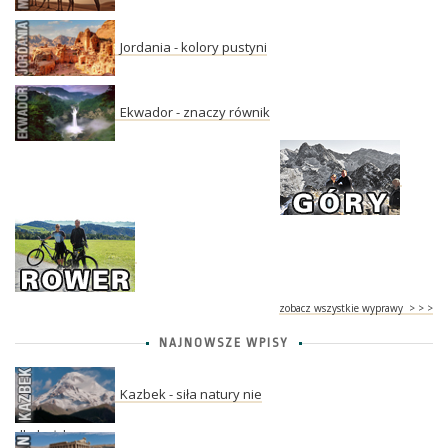
Jordania - kolory pustyni
Ekwador - znaczy równik
zobacz wszystkie wyprawy > > >
NAJNOWSZE WPISY
Kazbek - siła natury nie
dla każdego