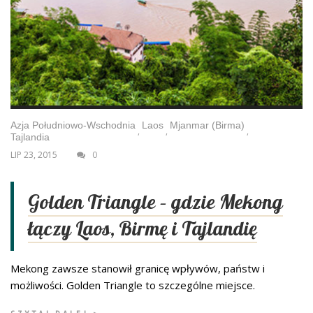
Azja Południowo-Wschodnia
Laos
Mjanmar (Birma)
,
,
,
Tajlandia
LIP 23, 2015
0
Golden Triangle – gdzie Mekong
łączy Laos, Birmę i Tajlandię
Mekong zawsze stanowił granicę wpływów, państw i
możliwości. Golden Triangle to szczególne miejsce.