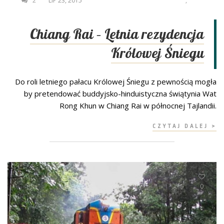
2
LIP 23, 2015
,
Chiang Rai – Letnia rezydencja
Królowej Śniegu
Do roli letniego pałacu Królowej Śniegu z pewnością mogła
by pretendować buddyjsko-hinduistyczna świątynia Wat
Rong Khun w Chiang Rai w północnej Tajlandii.
CZYTAJ DALEJ >
0