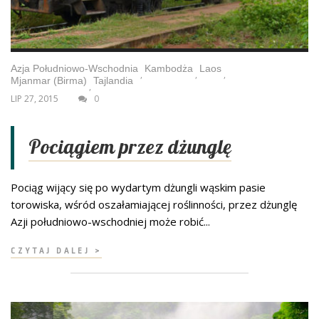
Azja Południowo-Wschodnia
Kambodża
Laos
,
,
,
Mjanmar (Birma)
Tajlandia
,
LIP 27, 2015
0
Pociągiem przez dżunglę
Pociąg wijący się po wydartym dżungli wąskim pasie
torowiska, wśród oszałamiającej roślinności, przez dżunglę
Azji południowo-wschodniej może robić...
CZYTAJ DALEJ >