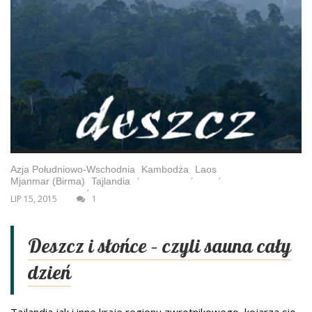
Azja Południowo-Wschodnia
Kambodża
Laos
,
,
,
Mjanmar (Birma)
Tajlandia
,
LIP 15, 2015
1
Deszcz i słońce – czyli sauna cały
dzień