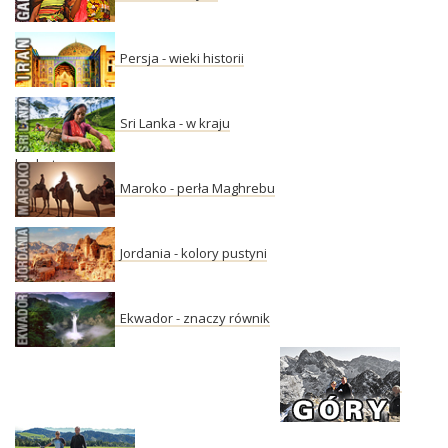
Persja - wieki historii
Sri Lanka - w kraju
herbaty
Maroko - perła Maghrebu
Jordania - kolory pustyni
Ekwador - znaczy równik