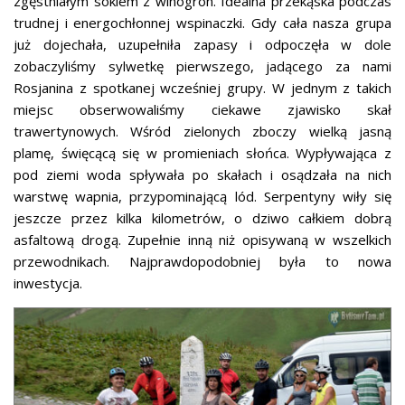
zgęstniałym sokiem z winogron. Idealna przekąska podczas
trudnej i energochłonnej wspinaczki. Gdy cała nasza grupa
już dojechała, uzupełniła zapasy i odpoczęła w dole
zobaczyliśmy sylwetkę pierwszego, jadącego za nami
Rosjanina z spotkanej wcześniej grupy. W jednym z takich
miejsc obserwowaliśmy ciekawe zjawisko skał
trawertynowych. Wśród zielonych zboczy wielką jasną
plamę, święcącą się w promieniach słońca. Wypływająca z
pod ziemi woda spływała po skałach i osądzała na nich
warstwę wapnia, przypominającą lód. Serpentyny wiły się
jeszcze przez kilka kilometrów, o dziwo całkiem dobrą
asfaltową drogą. Zupełnie inną niż opisywaną w wszelkich
przewodnikach. Najprawdopodobniej była to nowa
inwestycja.