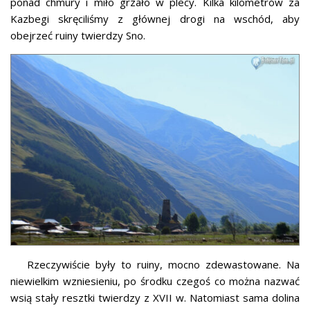
ponad chmury i miło grzało w plecy. Kilka kilometrów za
Kazbegi skręciliśmy z głównej drogi na wschód, aby
obejrzeć ruiny twierdzy Sno.
Rzeczywiście były to ruiny, mocno zdewastowane. Na
niewielkim wzniesieniu, po środku czegoś co można nazwać
wsią stały resztki twierdzy z XVII w. Natomiast sama dolina