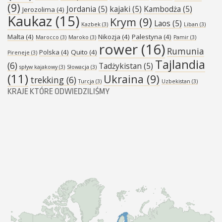
(9)
Jordania
(5)
kajaki
(5)
Kambodża
(5)
Jerozolima
(4)
Kaukaz
(15)
Krym
(9)
Laos
(5)
Kazbek
(3)
Liban
(3)
Malta
(4)
Nikozja
(4)
Palestyna
(4)
Marocco
(3)
Maroko
(3)
Pamir
(3)
rower
(16)
Rumunia
Polska
(4)
Quito
(4)
Pireneje
(3)
Tajlandia
(6)
Tadżykistan
(5)
spływ kajakowy
(3)
Słowacja
(3)
(11)
Ukraina
(9)
trekking
(6)
Turcja
(3)
Uzbekistan
(3)
KRAJE KTÓRE ODWIEDZILIŚMY