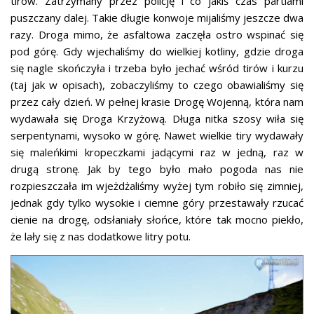
tirów. Zatrzymany przez policję i co jakiś czas partiami
puszczany dalej. Takie długie konwoje mijaliśmy jeszcze dwa
razy. Droga mimo, że asfaltowa zaczęła ostro wspinać się
pod górę. Gdy wjechaliśmy do wielkiej kotliny, gdzie droga
się nagle skończyła i trzeba było jechać wśród tirów i kurzu
(taj jak w opisach), zobaczyliśmy to czego obawialiśmy się
przez cały dzień. W pełnej krasie Drogę Wojenną, która nam
wydawała się Droga Krzyżową. Długa nitka szosy wiła się
serpentynami, wysoko w górę. Nawet wielkie tiry wydawały
się maleńkimi kropeczkami jadącymi raz w jedną, raz w
drugą stronę. Jak by tego było mało pogoda nas nie
rozpieszczała im wjeżdżaliśmy wyżej tym robiło się zimniej,
jednak gdy tylko wysokie i ciemne góry przestawały rzucać
cienie na drogę, odsłaniały słońce, które tak mocno piekło,
że lały się z nas dodatkowe litry potu.