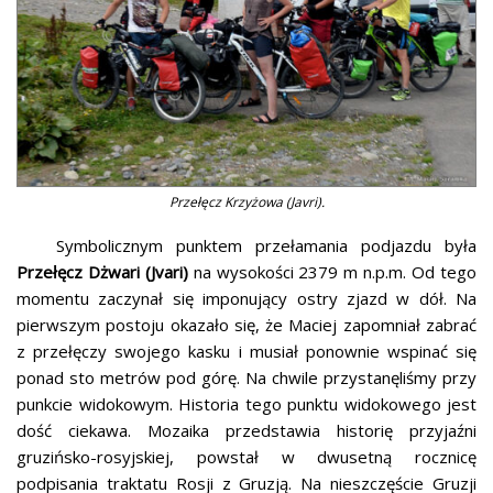
Przełęcz Krzyżowa (Javri).
Symbolicznym punktem przełamania podjazdu była
Przełęcz Dżwari (Jvari)
na wysokości 2379 m n.p.m. Od tego
momentu zaczynał się imponujący ostry zjazd w dół. Na
pierwszym postoju okazało się, że Maciej zapomniał zabrać
z przełęczy swojego kasku i musiał ponownie wspinać się
ponad sto metrów pod górę. Na chwile przystanęliśmy przy
punkcie widokowym. Historia tego punktu widokowego jest
dość ciekawa. Mozaika przedstawia historię przyjaźni
gruzińsko-rosyjskiej, powstał w dwusetną rocznicę
podpisania traktatu Rosji z Gruzją. Na nieszczęście Gruzji