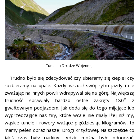
Tunel na Drodze Wojennej.
Trudno było się zdecydować czy ubieramy się cieplej czy
rozbieramy na upale. Każdy wrzucił swój rytm jazdy i nie
zważając na innych powili wdrapywał się na górę. Największą
o
trudność sprawiały bardzo ostre zakręty 180
z
gwałtownym podjazdem. Jak doda się do tego mijające lub
wyprzedzające nas tiry, które wcale nie miały lżej niż my,
wąskie tunele i rowery ważące pięćdziesiąt kilogramów, to
mamy pełen obraz naszej Drogi Krzyżowej. Na szczęście co
jakiś czas były parkingi, gdzie można było odpocząć,