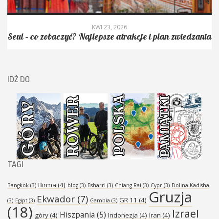
KWI 6, 2026
Granica między Koreą Południową i Koreą Północną –
DMZ – najbardziej strzeżona granica na świecie
IDŹ DO
TAGI
Birma
(4)
Bangkok
(3)
blog
(3)
Bsharri
(3)
Chiang Rai
(3)
Cypr
(3)
Dolina Kadisha
Gruzja
Ekwador
(7)
GR 11
(4)
(3)
Egipt
(3)
Gambia
(3)
(18)
Izrael
Hiszpania
(5)
góry
(4)
Indonezja
(4)
Iran
(4)