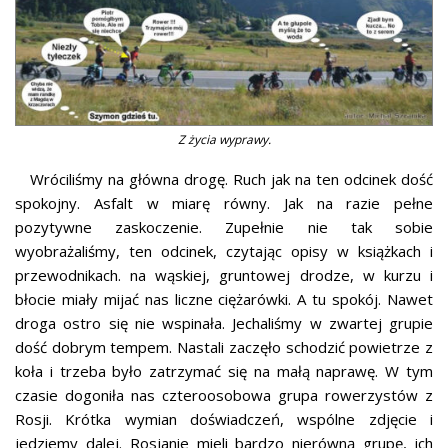
Z życia wyprawy.
Wróciliśmy na główna drogę. Ruch jak na ten odcinek dość
spokojny. Asfalt w miarę równy. Jak na razie pełne
pozytywne zaskoczenie. Zupełnie nie tak sobie
wyobrażaliśmy, ten odcinek, czytając opisy w książkach i
przewodnikach. na wąskiej, gruntowej drodze, w kurzu i
błocie miały mijać nas liczne ciężarówki. A tu spokój. Nawet
droga ostro się nie wspinała. Jechaliśmy w zwartej grupie
dość dobrym tempem. Nastali zaczęło schodzić powietrze z
koła i trzeba było zatrzymać się na małą naprawę. W tym
czasie dogoniła nas czteroosobowa grupa rowerzystów z
Rosji. Krótka wymian doświadczeń, wspólne zdjęcie i
jedziemy dalej. Rosjanie mieli bardzo nierówną grupę, ich