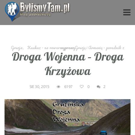
Gruzja
,
Kaukaz - na rowerze przez Gruzję i Armenię - poradnik z wyprawy
Droga Wojenna – Droga
Krzyżowa
SIE 30, 2015
6197
0
2