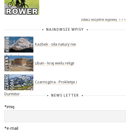
zobacz wszystkie wyprawy > > >
NAJNOWSZE WPISY
Kazbek - siła natury nie
dla każdego
Liban - kraj wielu religii
Czarnogóra - Prokletije i
Durmitor
NEWS LETTER
*imię
*e-mail