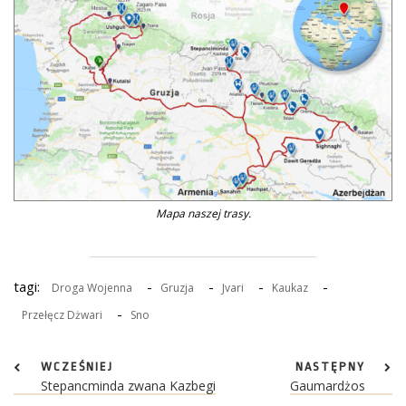
Mapa naszej trasy.
tagi:
-
-
-
-
Droga Wojenna
Gruzja
Jvari
Kaukaz
-
Przełęcz Dżwari
Sno
WCZEŚNIEJ
NASTĘPNY
Stepancminda zwana Kazbegi
Gaumardżos