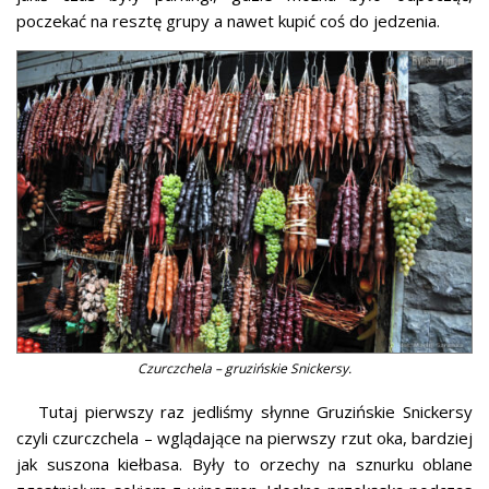
poczekać na resztę grupy a nawet kupić coś do jedzenia.
Czurczchela – gruzińskie Snickersy.
Tutaj pierwszy raz jedliśmy słynne Gruzińskie Snickersy
czyli czurczchela – wglądające na pierwszy rzut oka, bardziej
jak suszona kiełbasa. Były to orzechy na sznurku oblane