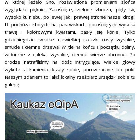
w której leżało Sno, rozświetlona promieniami słońca
wyglądała pięknie. Zarośnięte, zielone zbocza, pięły się
wysoko ku niebu, po lewej jak i prawej stronie naszej drogi.
U podnóża których na pastwiskach porośniętych wysoka
trawą i kolorowymi kwiatami, pasły się konie. Tylko
gdzieniegdzie, wzdłuż niewielkiej rzeczki rosły wysokie,
smukłe i ciemne drzewa. W tle na końcu i początku doliny,
widoczne z daleka, wysokie, ciemne wierze obronne. Po
drodze natrafiliśmy na dość intrygujące, wielkie głowy
wykute z kamienia. leżały sobie, porozrzucane po polu.
Naszym zdaniem to jakiś lokalny rzeźbiarz urządził sobie tu
galerię.