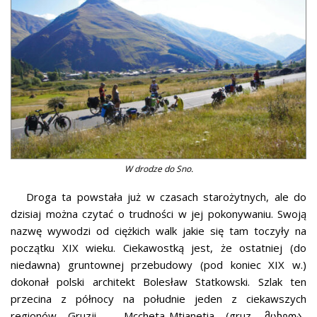
W drodze do Sno.
Droga ta powstała już w czasach starożytnych, ale do
dzisiaj można czytać o trudności w jej pokonywaniu. Swoją
nazwę wywodzi od ciężkich walk jakie się tam toczyły na
początku XIX wieku. Ciekawostką jest, że ostatniej (do
niedawna) gruntownej przebudowy (pod koniec XIX w.)
dokonał polski architekt Bolesław Statkowski. Szlak ten
przecina z północy na południe jeden z ciekawszych
regionów Gruzji – Mccheta-Mtianetia (gruz. მცხეთა-