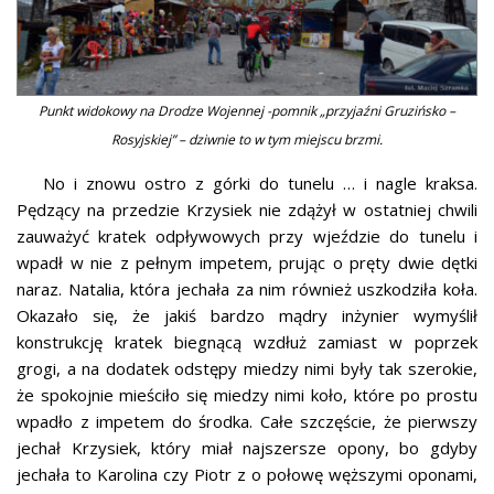
Punkt widokowy na Drodze Wojennej -pomnik „przyjaźni Gruzińsko –
Rosyjskiej” – dziwnie to w tym miejscu brzmi.
No i znowu ostro z górki do tunelu … i nagle kraksa.
Pędzący na przedzie Krzysiek nie zdążył w ostatniej chwili
zauważyć kratek odpływowych przy wjeździe do tunelu i
wpadł w nie z pełnym impetem, prując o pręty dwie dętki
naraz. Natalia, która jechała za nim również uszkodziła koła.
Okazało się, że jakiś bardzo mądry inżynier wymyślił
konstrukcję kratek biegnącą wzdłuż zamiast w poprzek
grogi, a na dodatek odstępy miedzy nimi były tak szerokie,
że spokojnie mieściło się miedzy nimi koło, które po prostu
wpadło z impetem do środka. Całe szczęście, że pierwszy
jechał Krzysiek, który miał najszersze opony, bo gdyby
jechała to Karolina czy Piotr z o połowę węższymi oponami,