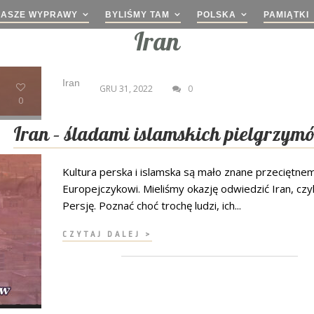
NASZE WYPRAWY
BYLIŚMY TAM
POLSKA
PAMIĄTKI
Iran
Iran
GRU 31, 2022
0
0
Iran – śladami islamskich pielgrzym
Kultura perska i islamska są mało znane przeciętne
Europejczykowi. Mieliśmy okazję odwiedzić Iran, czy
Persję. Poznać choć trochę ludzi, ich...
CZYTAJ DALEJ >