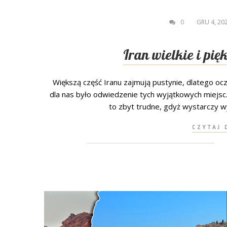
0
GRU 4, 20
Iran wielkie i pię
Większą część Iranu zajmują pustynie, dlatego o
dla nas było odwiedzenie tych wyjątkowych miejsc.
to zbyt trudne, gdyż wystarczy wy
CZYTAJ 