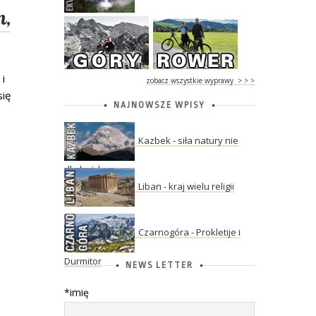
m,
 i
zobacz wszystkie wyprawy > > >
się
NAJNOWSZE WPISY
Kazbek - siła natury nie
dla każdego
Liban - kraj wielu religii
Czarnogóra - Prokletije i
Durmitor
NEWS LETTER
*imię