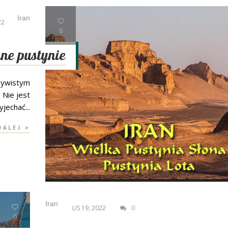
Iran
22
0
kne pustynie
czywistym
 Nie jest
jechać...
DALEJ >
Iran
LIS 19, 2022
0
0