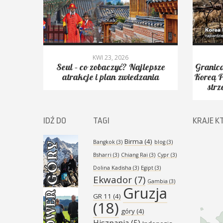
KWI 23, 2026
yć.
Seul – co zobaczyć? Najlepsze
Granica
Peak,
atrakcje i plan zwiedzania
Koreą P
strz
IDŹ DO
TAGI
KRAJE K
Birma
(4)
Bangkok
(3)
blog
(3)
Bsharri
(3)
Chiang Rai
(3)
Cypr
(3)
Dolina Kadisha
(3)
Egipt
(3)
Ekwador
(7)
Gambia
(3)
Gruzja
GR 11
(4)
(18)
góry
(4)
Hiszpania
(5)