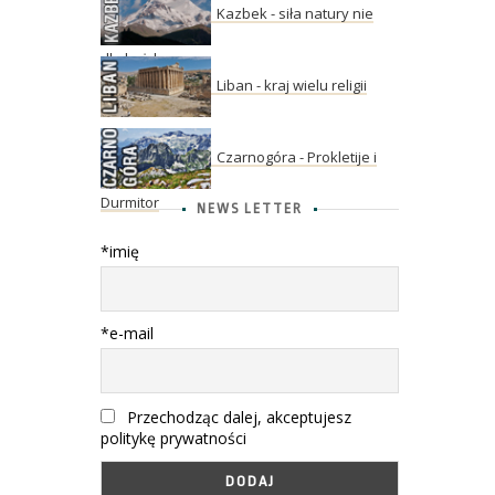
Kazbek - siła natury nie
dla każdego
Liban - kraj wielu religii
Czarnogóra - Prokletije i
Durmitor
NEWS LETTER
*imię
*e-mail
Przechodząc dalej, akceptujesz
politykę prywatności