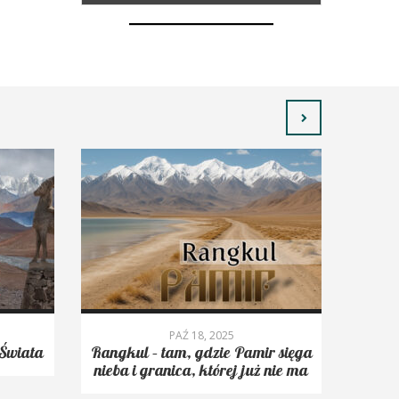
PAŹ 18, 2025
Świata
Rangkul – tam, gdzie Pamir sięga
Roms
nieba i granica, której już nie ma
trekk