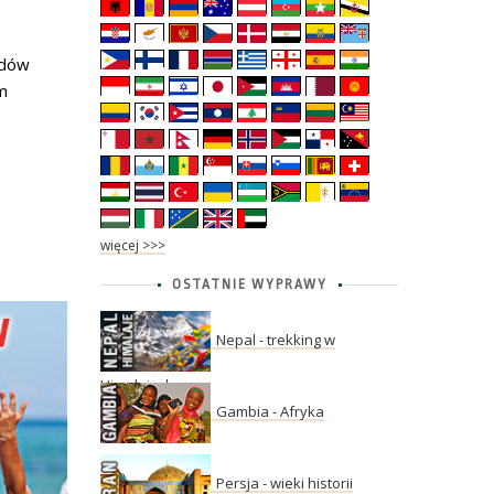
zdów
m
więcej >>>
OSTATNIE WYPRAWY
Nepal - trekking w
Himalajach
Gambia - Afryka
Persja - wieki historii