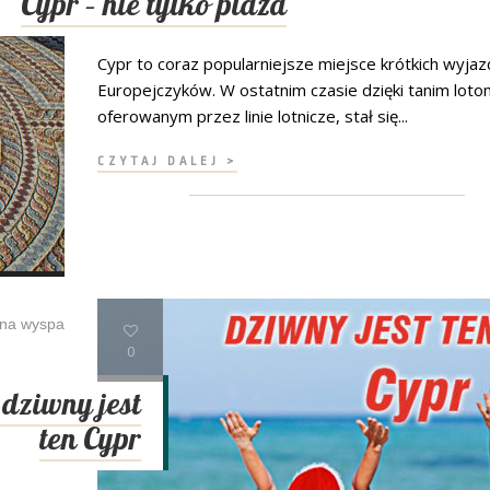
Cypr – nie tylko plaża
Cypr to coraz popularniejsze miejsce krótkich wyja
Europejczyków. W ostatnim czasie dzięki tanim loto
oferowanym przez linie lotnicze, stał się...
CZYTAJ DALEJ >
ona wyspa
0
 dziwny jest
ten Cypr