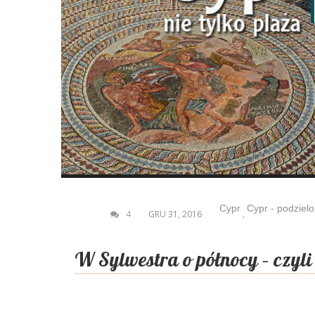
Cypr
Cypr - podziel
4
GRU 31, 2016
,
W Sylwestra o północy – czyli