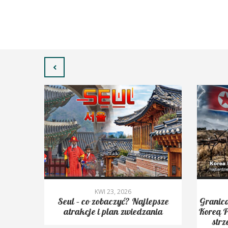
KWI 23, 2026
yć.
Seul – co zobaczyć? Najlepsze
Granica
Peak,
atrakcje i plan zwiedzania
Koreą P
strz