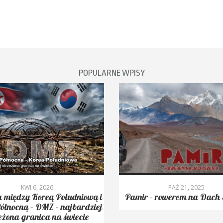
POPULARNE WPISY
KWI 6, 2026
PAŹ 21, 2025
 między Koreą Południową i
Pamir – rowerem na Dach 
ółnocną – DMZ – najbardziej
eżona granica na świecie