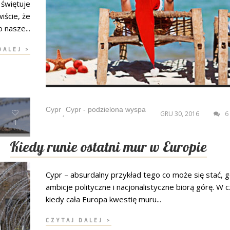
 świętuje
iście, że
o nasze...
DALEJ >
Cypr
Cypr - podzielona wyspa
,
GRU 30, 2016
6
1
Kiedy runie ostatni mur w Europie
Cypr – absurdalny przykład tego co może się stać, 
ambicje polityczne i nacjonalistyczne biorą górę. W 
kiedy cała Europa kwestię muru...
CZYTAJ DALEJ >