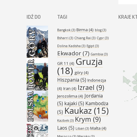
IDŹ DO
TAGI
KRAJE K
Birma
(4)
Bangkok
(3)
blog
(3)
Bsharri
(3)
Chiang Rai
(3)
Cypr
(3)
Dolina Kadisha
(3)
Egipt
(3)
Ekwador
(7)
Gambia
(3)
Gruzja
GR 11
(4)
(18)
góry
(4)
Hiszpania
(5)
Indonezja
Izrael
(9)
(4)
Iran
(4)
Jordania
Jerozolima
(4)
(5)
kajaki
(5)
Kambodża
Kaukaz
(15)
(5)
Krym
(9)
Kazbek
(3)
Laos
(5)
Malta
(4)
Liban
(3)
Marocco
(3)
Maroko
(3)