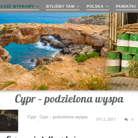
NASZE WYPRAWY
BYLIŚMY TAM
POLSKA
PAMIĄTKI
Cypr – podzielona wyspa
Cypr
Cypr - podzielona wyspa
,
STY 2, 2017
4
0