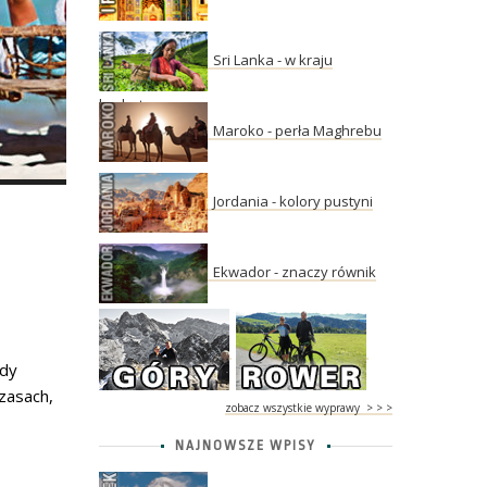
Sri Lanka - w kraju
herbaty
Maroko - perła Maghrebu
Jordania - kolory pustyni
Ekwador - znaczy równik
gdy
czasach,
zobacz wszystkie wyprawy > > >
NAJNOWSZE WPISY