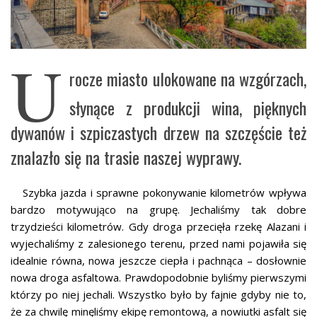
U
rocze miasto ulokowane na wzgórzach,
słynące z produkcji wina, pięknych
dywanów i szpiczastych drzew na szczęście też
znalazło się na trasie naszej wyprawy.
Szybka jazda i sprawne pokonywanie kilometrów wpływa
bardzo motywująco na grupę. Jechaliśmy tak dobre
trzydzieści kilometrów. Gdy droga przecięła rzekę Alazani i
wyjechaliśmy z zalesionego terenu, przed nami pojawiła się
idealnie równa, nowa jeszcze ciepła i pachnąca – dosłownie
nowa droga asfaltowa. Prawdopodobnie byliśmy pierwszymi
którzy po niej jechali. Wszystko było by fajnie gdyby nie to,
że za chwilę minęliśmy ekipę remontową, a nowiutki asfalt się