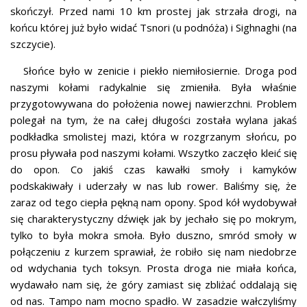
skończył. Przed nami 10 km prostej jak strzała drogi, na
końcu której już było widać Tsnori (u podnóża) i Sighnaghi (na
szczycie).
Słońce było w zenicie i piekło niemiłosiernie. Droga pod
naszymi kołami radykalnie się zmieniła. Była właśnie
przygotowywana do położenia nowej nawierzchni. Problem
polegał na tym, że na całej długości została wylana jakaś
podkładka smolistej mazi, która w rozgrzanym słońcu, po
prosu pływała pod naszymi kołami. Wszytko zaczęło kleić się
do opon. Co jakiś czas kawałki smoły i kamyków
podskakiwały i uderzały w nas lub rower. Baliśmy się, że
zaraz od tego ciepła pękną nam opony. Spod kół wydobywał
się charakterystyczny dźwięk jak by jechało się po mokrym,
tylko to była mokra smoła. Było duszno, smród smoły w
połączeniu z kurzem sprawiał, że robiło się nam niedobrze
od wdychania tych toksyn. Prosta droga nie miała końca,
wydawało nam się, że góry zamiast się zbliżać oddalają się
od nas. Tampo nam mocno spadło. W zasadzie wałczyliśmy