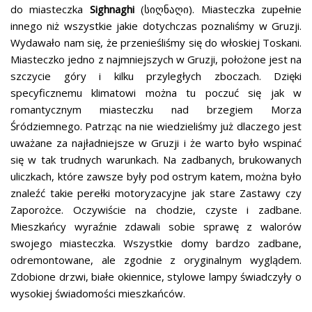
do miasteczka
Sighnaghi
(სიღნაღი). Miasteczka zupełnie
innego niż wszystkie jakie dotychczas poznaliśmy w Gruzji.
Wydawało nam się, że przenieśliśmy się do włoskiej Toskani.
Miasteczko jedno z najmniejszych w Gruzji, położone jest na
szczycie góry i kilku przyległych zboczach. Dzięki
specyficznemu klimatowi można tu poczuć się jak w
romantycznym miasteczku nad brzegiem Morza
Śródziemnego. Patrząc na nie wiedzieliśmy już dlaczego jest
uważane za najładniejsze w Gruzji i że warto było wspinać
się w tak trudnych warunkach. Na zadbanych, brukowanych
uliczkach, które zawsze były pod ostrym katem, można było
znaleźć takie perełki motoryzacyjne jak stare Zastawy czy
Zaporożce. Oczywiście na chodzie, czyste i zadbane.
Mieszkańcy wyraźnie zdawali sobie sprawę z walorów
swojego miasteczka. Wszystkie domy bardzo zadbane,
odremontowane, ale zgodnie z oryginalnym wyglądem.
Zdobione drzwi, białe okiennice, stylowe lampy świadczyły o
wysokiej świadomości mieszkańców.