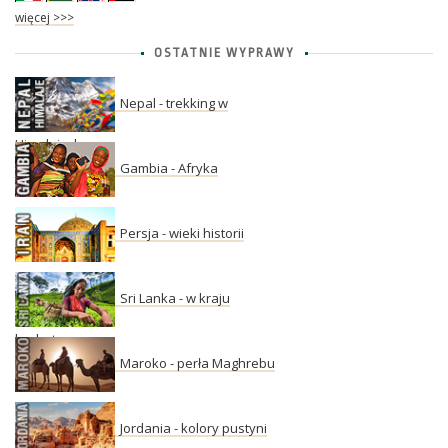
więcej >>>
OSTATNIE WYPRAWY
Nepal - trekking w
Himalajach
Gambia - Afryka
Persja - wieki historii
Sri Lanka - w kraju
herbaty
Maroko - perła Maghrebu
Jordania - kolory pustyni