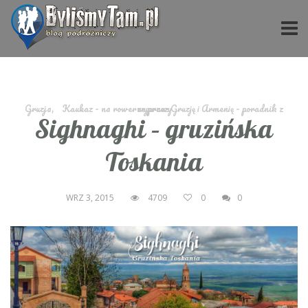
Gruzja
,
Kaukaz - na rowerze przez Gruzję i Armenię - poradnik z wyprawy
Sighnaghi – gruzińska
Toskania
WRZ 3, 2015
4709
0
0