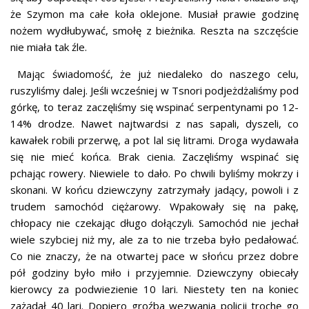
że Szymon ma całe koła oklejone. Musiał prawie godzinę
nożem wydłubywać, smołę z bieżnika. Reszta na szczęście
nie miała tak źle.
Mając świadomość, że już niedaleko do naszego celu,
ruszyliśmy dalej. Jeśli wcześniej w Tsnori podjeżdżaliśmy pod
górkę, to teraz zaczęliśmy się wspinać serpentynami po 12-
14% drodze. Nawet najtwardsi z nas sapali, dyszeli, co
kawałek robili przerwę, a pot lal się litrami. Droga wydawała
się nie mieć końca. Brak cienia. Zaczęliśmy wspinać się
pchając rowery. Niewiele to dało. Po chwili byliśmy mokrzy i
skonani. W końcu dziewczyny zatrzymały jadący, powoli i z
trudem samochód ciężarowy. Wpakowały się na pakę,
chłopacy nie czekając długo dołączyli. Samochód nie jechał
wiele szybciej niż my, ale za to nie trzeba było pedałować.
Co nie znaczy, że na otwartej pace w słońcu przez dobre
pół godziny było miło i przyjemnie. Dziewczyny obiecały
kierowcy za podwiezienie 10 lari. Niestety ten na koniec
zażądał 40 lari. Dopiero groźba wezwania policji trochę go