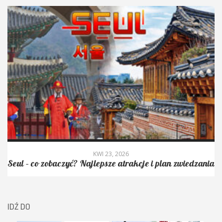
KWI 6, 2026
kcje i plan zwiedzania
Granica między Koreą Południową
DMZ – najbardziej strzeżona g
IDŹ DO