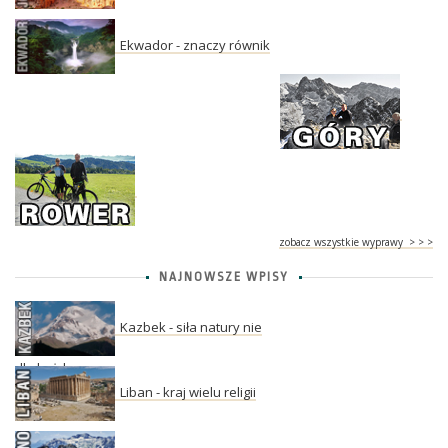
Ekwador - znaczy równik
zobacz wszystkie wyprawy > > >
NAJNOWSZE WPISY
Kazbek - siła natury nie
dla każdego
Liban - kraj wielu religii