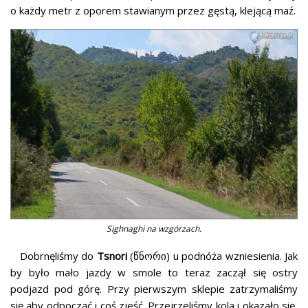
o każdy metr z oporem stawianym przez gęstą, klejącą maź.
Sighnaghi na wzgórzach.
Dobrnęliśmy do
Tsnori
(წნორი) u podnóża wzniesienia. Jak
by było mało jazdy w smole to teraz zaczął się ostry
podjazd pod górę. Przy pierwszym sklepie zatrzymaliśmy
się aby odpocząć i coś zjeść. Przejrzeliśmy kola i okazało się,