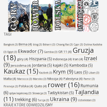
TAGI
Birma
(4)
Bangkok
(3)
blog
(3)
Bsharri
(3)
Chiang Rai
(3)
Cypr
(3)
Dolina Kadisha
Gruzja
Ekwador
(7)
GR 11
(4)
(3)
Egipt
(3)
Gambia
(3)
(18)
Izrael
Hiszpania
(5)
góry
(4)
Indonezja
(4)
Iran
(4)
(9)
Jordania
(5)
kajaki
(5)
Kambodża
(5)
Jerozolima
(4)
Kaukaz
(15)
Krym
(9)
Laos
(5)
Kazbek
(3)
Liban
(3)
Malta
(4)
Nikozja
(4)
Palestyna
(4)
Marocco
(3)
Maroko
(3)
Pamir
(3)
rower
(16)
Rumunia
Polska
(4)
Quito
(4)
Pireneje
(3)
Tajlandia
(6)
Tadżykistan
(5)
spływ kajakowy
(3)
Słowacja
(3)
(11)
Ukraina
(9)
trekking
(6)
Turcja
(3)
Uzbekistan
(3)
KRAJE KTÓRE ODWIEDZILIŚMY