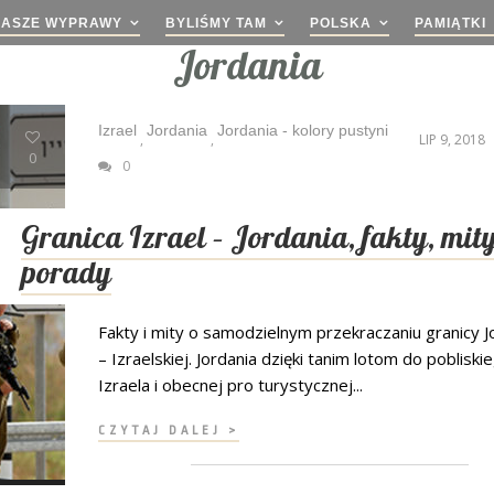
NASZE WYPRAWY
BYLIŚMY TAM
POLSKA
PAMIĄTKI
Jordania
Izrael
Jordania
Jordania - kolory pustyni
,
,
LIP 9, 2018
0
0
Granica Izrael – Jordania, fakty, mity
porady
Fakty i mity o samodzielnym przekraczaniu granicy 
– Izraelskiej. Jordania dzięki tanim lotom do pobliski
Izraela i obecnej pro turystycznej...
CZYTAJ DALEJ >