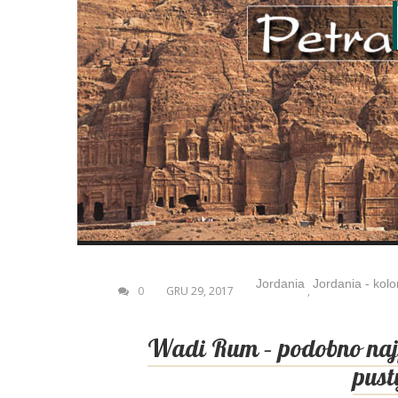
Jordania
Jordania - kolo
0
GRU 29, 2017
,
Wadi Rum – podobno naj
pust