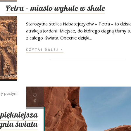
Petra – miasto wykute w skale
Starożytna stolica Nabatejczyków – Petra – to dzisi
atrakcja Jordanii. Miejsce, do którego ciągną tłumy 
z całego świata. Obecnie dzięki...
CZYTAJ DALEJ >
ry pustyni
0
piękniejsza
ynia świata