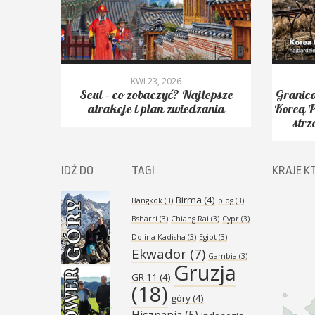
KWI 23, 2026
yć.
Seul – co zobaczyć? Najlepsze
Granica
Peak,
atrakcje i plan zwiedzania
Koreą P
strz
IDŹ DO
TAGI
KRAJE K
Birma
(4)
Bangkok
(3)
blog
(3)
Bsharri
(3)
Chiang Rai
(3)
Cypr
(3)
Dolina Kadisha
(3)
Egipt
(3)
Ekwador
(7)
Gambia
(3)
Gruzja
GR 11
(4)
(18)
góry
(4)
Hiszpania
(5)