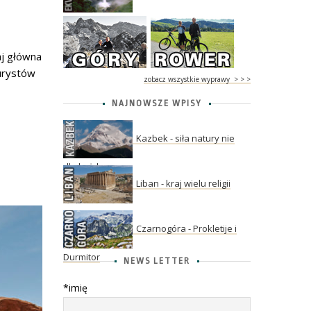
aj główna
turystów
zobacz wszystkie wyprawy > > >
NAJNOWSZE WPISY
Kazbek - siła natury nie
dla każdego
Liban - kraj wielu religii
Czarnogóra - Prokletije i
Durmitor
NEWS LETTER
*imię