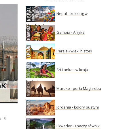
Nepal - trekking w
Himalajach
Gambia - Afryka
Persja - wieki historii
Sri Lanka - w kraju
herbaty
Maroko - perła Maghrebu
Jordania - kolory pustyni
0
Ekwador - znaczy równik