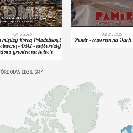
KWI 6, 2026
PAŹ 21, 2025
 między Koreą Południową i
Pamir – rowerem na Dach 
ółnocną – DMZ – najbardziej
eżona granica na świecie
TÓRE ODWIEDZILIŚMY