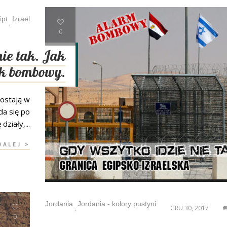
ipt
Izrael
,
0
nie tak. Jak
ak bombowy.
zostają w
da się po
działy,...
DALEJ >
Jordania
Jordania - kolory pustyni
,
GRU 30, 2017
0