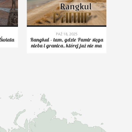
PAŹ 18, 2025
Świata
Rangkul – tam, gdzie Pamir sięga
Roms
nieba i granica, której już nie ma
trekk