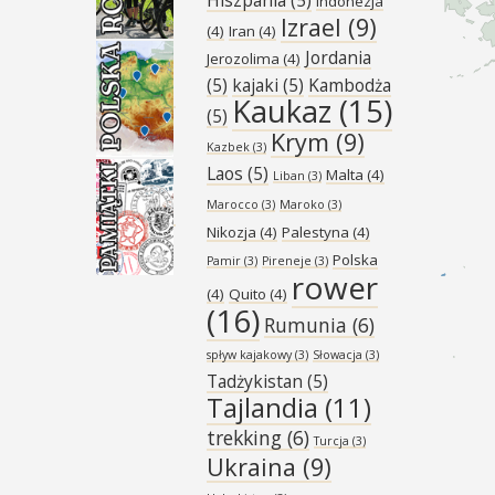
Indonezja
Izrael
(9)
(4)
Iran
(4)
Jordania
Jerozolima
(4)
(5)
kajaki
(5)
Kambodża
Kaukaz
(15)
(5)
Krym
(9)
Kazbek
(3)
Laos
(5)
Malta
(4)
Liban
(3)
Marocco
(3)
Maroko
(3)
Nikozja
(4)
Palestyna
(4)
Polska
Pamir
(3)
Pireneje
(3)
rower
(4)
Quito
(4)
(16)
Rumunia
(6)
spływ kajakowy
(3)
Słowacja
(3)
Tadżykistan
(5)
Tajlandia
(11)
trekking
(6)
Turcja
(3)
Ukraina
(9)