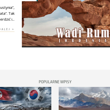
ustynia”,
ata”. Tak
dzić i...
DALEJ >
POPULARNE WPISY