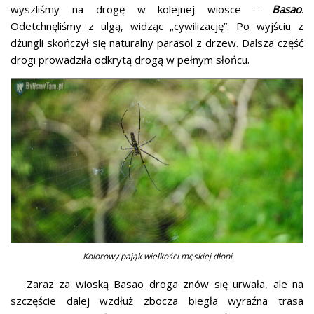
wyszliśmy na drogę w kolejnej wiosce –
Basao
.
Odetchnęliśmy z ulgą, widząc „cywilizację”. Po wyjściu z
dżungli skończył się naturalny parasol z drzew. Dalsza część
drogi prowadziła odkrytą drogą w pełnym słońcu.
Kolorowy pająk wielkości męskiej dłoni
Zaraz za wioską Basao droga znów się urwała, ale na
szczęście dalej wzdłuż zbocza biegła wyraźna trasa