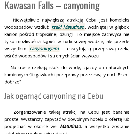
Kawasan Falls – canyoning
Niewątpliwie największą atrakcją Cebu jest kompleks
wodospadów wzdłuż
rzeki Matutinao
, wciśniętej w głęboki
kanion pośród tropikalnej dżungli. To miejsce zachwyca nie
tylko możliwością kąpieli w turkusowej wodzie, ale przede
wszystkim
canyoningiem
– ekscytującą przeprawą rzeką
wśród wodospadów i stromych ścian wąwozu.
Na trasie czekają skoki do wody, zjazdy po naturalnych
kamiennych ślizgawkach i przeprawy przez rwący nurt. Brzmi
dobrze?
Jak ogarnąć canyoning na Cebu
Zorganizowanie takiej atrakcji na Cebu jest banalnie
proste. Wystarczy zapytać w dowolnym hotelu o ofertę lub
podjechać w okolicę wsi
Matutinao
, a wszystko zostanie
załatwione praktycznie od ręki.