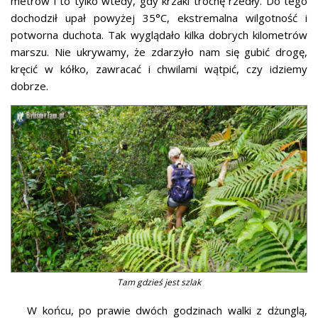
metrów i to tylko wtedy, gdy krzaki trochę rzedły. Do tego
dochodził upał powyżej 35°C, ekstremalna wilgotność i
potworna duchota. Tak wyglądało kilka dobrych kilometrów
marszu. Nie ukrywamy, że zdarzyło nam się gubić drogę,
kręcić w kółko, zawracać i chwilami wątpić, czy idziemy
dobrze.
Tam gdzieś jest szlak
W końcu, po prawie dwóch godzinach walki z dżunglą,