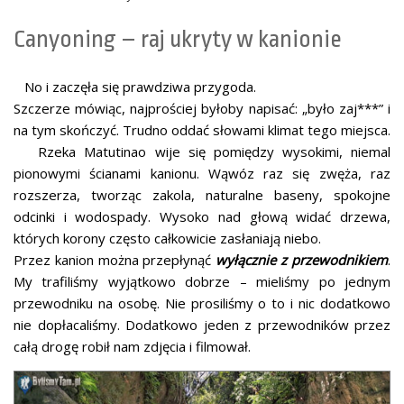
Canyoning – raj ukryty w kanionie
No i zaczęła się prawdziwa przygoda.
Szczerze mówiąc, najprościej byłoby napisać: „było zaj***” i
na tym skończyć. Trudno oddać słowami klimat tego miejsca.
Rzeka Matutinao wije się pomiędzy wysokimi, niemal
pionowymi ścianami kanionu. Wąwóz raz się zwęża, raz
rozszerza, tworząc zakola, naturalne baseny, spokojne
odcinki i wodospady. Wysoko nad głową widać drzewa,
których korony często całkowicie zasłaniają niebo.
Przez kanion można przepłynąć
wyłącznie z przewodnikiem
.
My trafiliśmy wyjątkowo dobrze – mieliśmy po jednym
przewodniku na osobę. Nie prosiliśmy o to i nic dodatkowo
nie dopłacaliśmy. Dodatkowo jeden z przewodników przez
całą drogę robił nam zdjęcia i filmował.