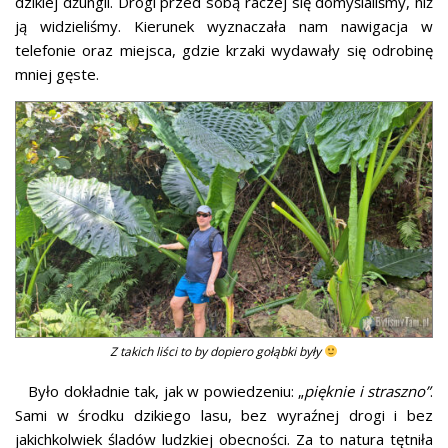
dzikiej dżungli. Drogi przed sobą raczej się domyślaliśmy, niż
ją widzieliśmy. Kierunek wyznaczała nam nawigacja w
telefonie oraz miejsca, gdzie krzaki wydawały się odrobinę
mniej gęste.
Z takich liści to by dopiero gołąbki były
Było dokładnie tak, jak w powiedzeniu: „
pięknie i straszno”
.
Sami w środku dzikiego lasu, bez wyraźnej drogi i bez
jakichkolwiek śladów ludzkiej obecności. Za to natura tętniła