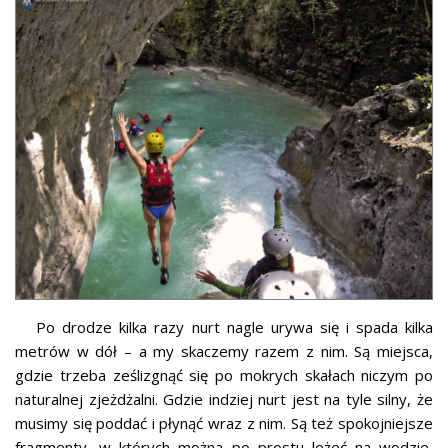
Po drodze kilka razy nurt nagle urywa się i spada kilka
metrów w dół – a my skaczemy razem z nim. Są miejsca,
gdzie trzeba ześlizgnąć się po mokrych skałach niczym po
naturalnej zjeżdżalni. Gdzie indziej nurt jest na tyle silny, że
musimy się poddać i płynąć wraz z nim. Są też spokojniejsze
fragmenty, w których można po prostu leżeć na wodzie,