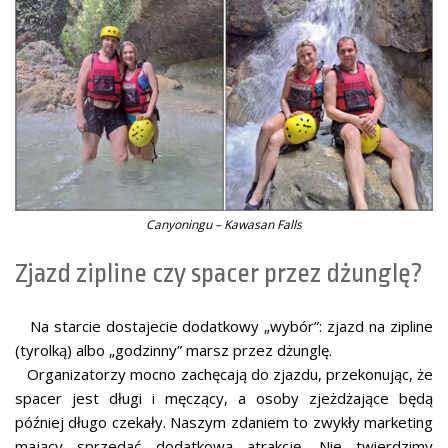
Canyoningu – Kawasan Falls
Zjazd zipline czy spacer przez dżunglę?
Na starcie dostajecie dodatkowy „wybór”: zjazd na zipline
(tyrolką) albo „godzinny” marsz przez dżunglę.
Organizatorzy mocno zachęcają do zjazdu, przekonując, że
spacer jest długi i męczący, a osoby zjeżdżające będą
później długo czekały. Naszym zdaniem to zwykły marketing
mający sprzedać dodatkową atrakcję. Nie twierdzimy