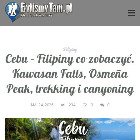
Filipiny
Cebu – Filipiny co zobaczyć.
Kawasan Falls, Osmeña
Peak, trekking i canyoning
MAJ 24, 2026
234
0
0