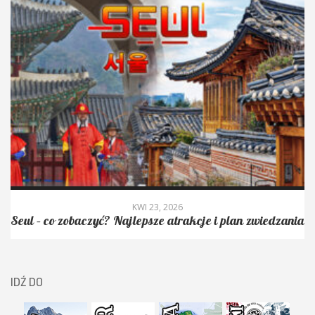
KWI 6, 2026
zwiedzania
Granica między Koreą Południową i Koreą Pó
DMZ – najbardziej strzeżona granica na ś
IDŹ DO