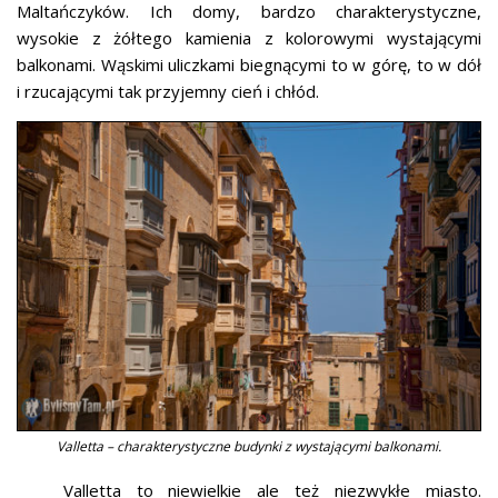
Maltańczyków. Ich domy, bardzo charakterystyczne,
wysokie z żółtego kamienia z kolorowymi wystającymi
balkonami. Wąskimi uliczkami biegnącymi to w górę, to w dół
i rzucającymi tak przyjemny cień i chłód.
Valletta – charakterystyczne budynki z wystającymi balkonami.
Valletta to niewielkie ale też niezwykłe miasto.