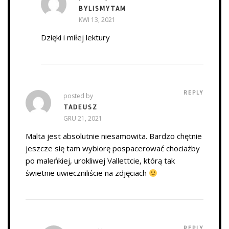
BYLISMYTAM
KWI 13, 2021
Dzięki i miłej lektury
REPLY
posted by
TADEUSZ
GRU 21, 2021
Malta jest absolutnie niesamowita. Bardzo chętnie
jeszcze się tam wybiorę pospacerować chociażby
po maleńkiej, urokliwej Vallettcie, którą tak
świetnie uwieczniliście na zdjęciach
REPLY