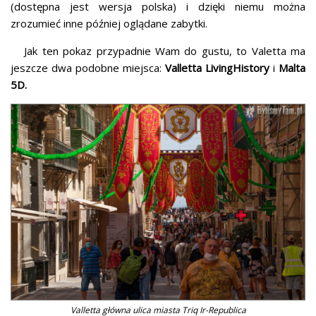
(dostępna jest wersja polska) i dzięki niemu można
zrozumieć inne później oglądane zabytki.
Jak ten pokaz przypadnie Wam do gustu, to Valetta ma
jeszcze dwa podobne miejsca:
Valletta LivingHistory
i
Malta
5D.
Valletta główna ulica miasta Triq Ir-Republica