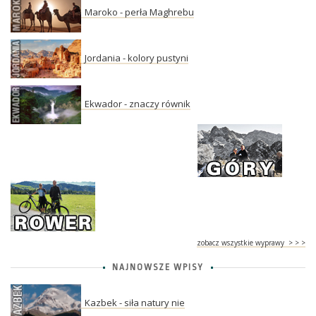
Maroko - perła Maghrebu
Jordania - kolory pustyni
Ekwador - znaczy równik
zobacz wszystkie wyprawy > > >
NAJNOWSZE WPISY
Kazbek - siła natury nie