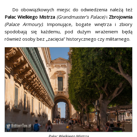
Do obowiązkowych miejsc do odwiedzenia należą też
Pałac Wielkiego Mistrza
(Grandmaster’s Palace)
i
Zbrojownia
(Palace Armoury)
. Imponujące, bogate wnętrza i zbiory
spodobają się każdemu, pod dużym wrażeniem będą
również osoby bez „zacięcia” historycznego czy militarnego.
Pałac Wielkiego Mistrza