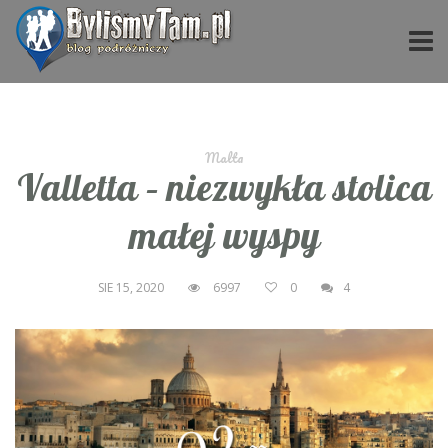
Malta
Valletta – niezwykła stolica
małej wyspy
SIE 15, 2020
6997
0
4