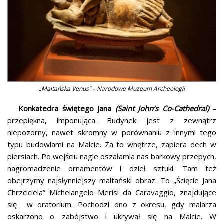
„Maltańska Venus” – Narodowe Muzeum Archeologii
Konkatedra świętego Jana
(Saint John’s Co-Cathedral)
–
przepiękna, imponująca. Budynek jest z zewnątrz
niepozorny, nawet skromny w porównaniu z innymi tego
typu budowlami na Malcie. Za to wnętrze, zapiera dech w
piersiach. Po wejściu nagle oszałamia nas barkowy przepych,
nagromadzenie ornamentów i dzieł sztuki. Tam też
obejrzymy najsłynniejszy maltański obraz. To „Ścięcie Jana
Chrzciciela” Michelangelo Merisi da Caravaggio, znajdujące
się w oratorium. Pochodzi ono z okresu, gdy malarza
oskarżono o zabójstwo i ukrywał się na Malcie. W