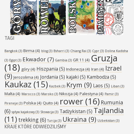
TAGI
Birma
(4)
Bangkok
(3)
blog
(3)
Bsharri
(3)
Chiang Rai
(3)
Cypr
(3)
Dolina Kadisha
Gruzja
Ekwador
(7)
GR 11
(4)
(3)
Egipt
(3)
Gambia
(3)
(18)
Izrael
Hiszpania
(5)
góry
(4)
Indonezja
(4)
Iran
(4)
(9)
Jordania
(5)
kajaki
(5)
Kambodża
(5)
Jerozolima
(4)
Kaukaz
(15)
Krym
(9)
Laos
(5)
Kazbek
(3)
Liban
(3)
Malta
(4)
Nikozja
(4)
Palestyna
(4)
Marocco
(3)
Maroko
(3)
Pamir
(3)
rower
(16)
Rumunia
Polska
(4)
Quito
(4)
Pireneje
(3)
Tajlandia
(6)
Tadżykistan
(5)
spływ kajakowy
(3)
Słowacja
(3)
(11)
Ukraina
(9)
trekking
(6)
Turcja
(3)
Uzbekistan
(3)
KRAJE KTÓRE ODWIEDZILIŚMY