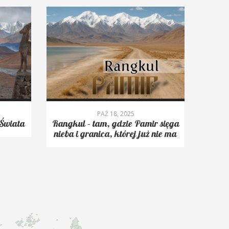
PAŹ 18, 2025
Świata
Rangkul – tam, gdzie Pamir sięga
Roms
nieba i granica, której już nie ma
trekk