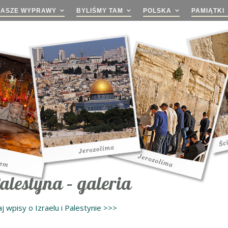
NASZE WYPRAWY
BYLIŚMY TAM
POLSKA
PAMIĄTKI
Palestyna – galeria
j wpisy o Izraelu i Palestynie >>>