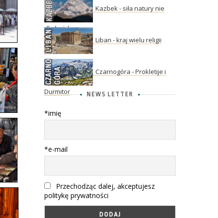
Kazbek - siła natury nie
dla każdego
Liban - kraj wielu religii
Czarnogóra - Prokletije i
Durmitor
NEWS LETTER
*imię
*e-mail
Przechodząc dalej, akceptujesz
politykę prywatności