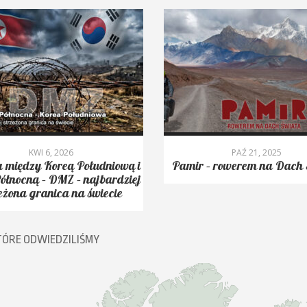
KWI 6, 2026
PAŹ 21, 2025
 między Koreą Południową i
Pamir – rowerem na Dach 
ółnocną – DMZ – najbardziej
eżona granica na świecie
TÓRE ODWIEDZILIŚMY