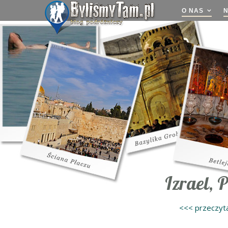
O NAS
Izrael, 
<<< przeczyta