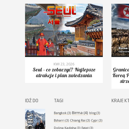
KWI 23, 2026
yć.
Seul – co zobaczyć? Najlepsze
Granica
Peak,
atrakcje i plan zwiedzania
Koreą P
strz
IDŹ DO
TAGI
KRAJE K
Birma
(4)
Bangkok
(3)
blog
(3)
Bsharri
(3)
Chiang Rai
(3)
Cypr
(3)
Dolina Kadisha
(3)
Egipt
(3)