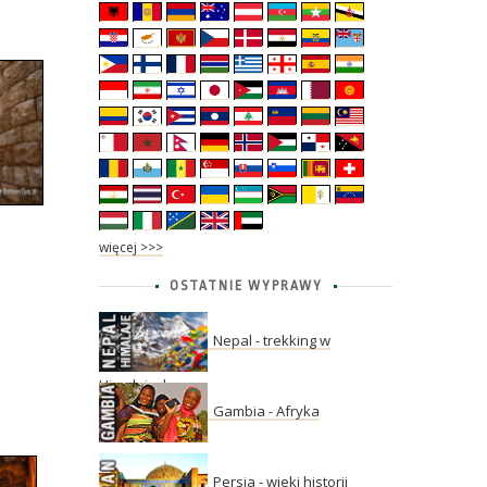
więcej >>>
OSTATNIE WYPRAWY
Nepal - trekking w
Himalajach
Gambia - Afryka
Persja - wieki historii