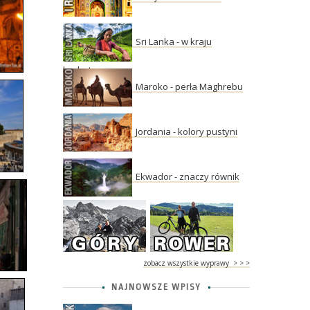
Sri Lanka - w kraju
herbaty
Maroko - perła Maghrebu
Jordania - kolory pustyni
Ekwador - znaczy równik
zobacz wszystkie wyprawy > > >
NAJNOWSZE WPISY