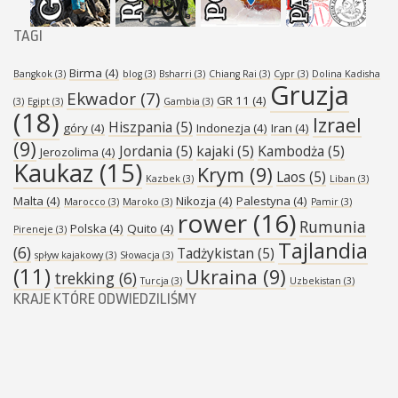
TAGI
Birma
(4)
Bangkok
(3)
blog
(3)
Bsharri
(3)
Chiang Rai
(3)
Cypr
(3)
Dolina Kadisha
Gruzja
Ekwador
(7)
GR 11
(4)
(3)
Egipt
(3)
Gambia
(3)
(18)
Izrael
Hiszpania
(5)
góry
(4)
Indonezja
(4)
Iran
(4)
(9)
Jordania
(5)
kajaki
(5)
Kambodża
(5)
Jerozolima
(4)
Kaukaz
(15)
Krym
(9)
Laos
(5)
Kazbek
(3)
Liban
(3)
Malta
(4)
Nikozja
(4)
Palestyna
(4)
Marocco
(3)
Maroko
(3)
Pamir
(3)
rower
(16)
Rumunia
Polska
(4)
Quito
(4)
Pireneje
(3)
Tajlandia
(6)
Tadżykistan
(5)
spływ kajakowy
(3)
Słowacja
(3)
(11)
Ukraina
(9)
trekking
(6)
Turcja
(3)
Uzbekistan
(3)
KRAJE KTÓRE ODWIEDZILIŚMY