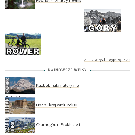
Ekwador - znaczy równik
zobacz wszystkie wyprawy > > >
NAJNOWSZE WPISY
Kazbek - siła natury nie
dla każdego
Liban - kraj wielu religii
Czarnogóra - Prokletije i