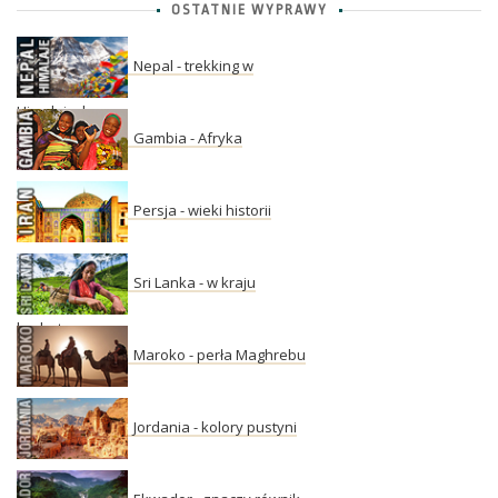
OSTATNIE WYPRAWY
Nepal - trekking w
Himalajach
Gambia - Afryka
Persja - wieki historii
Sri Lanka - w kraju
herbaty
Maroko - perła Maghrebu
Jordania - kolory pustyni