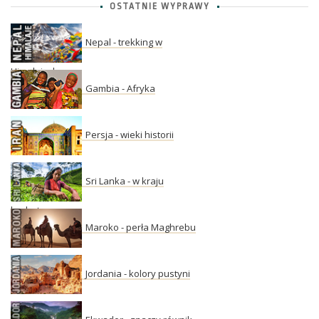
OSTATNIE WYPRAWY
Nepal - trekking w
Himalajach
Gambia - Afryka
Persja - wieki historii
Sri Lanka - w kraju
herbaty
Maroko - perła Maghrebu
Jordania - kolory pustyni