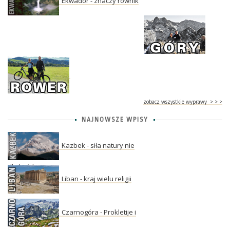
Ekwador - znaczy równik
zobacz wszystkie wyprawy > > >
NAJNOWSZE WPISY
Kazbek - siła natury nie
dla każdego
Liban - kraj wielu religii
Czarnogóra - Prokletije i