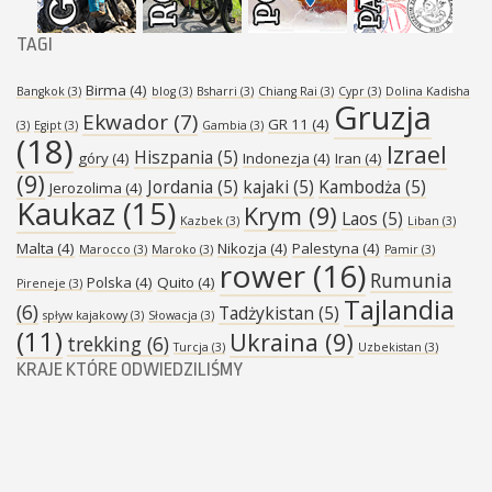
TAGI
Birma
(4)
Bangkok
(3)
blog
(3)
Bsharri
(3)
Chiang Rai
(3)
Cypr
(3)
Dolina Kadisha
Gruzja
Ekwador
(7)
GR 11
(4)
(3)
Egipt
(3)
Gambia
(3)
(18)
Izrael
Hiszpania
(5)
góry
(4)
Indonezja
(4)
Iran
(4)
(9)
Jordania
(5)
kajaki
(5)
Kambodża
(5)
Jerozolima
(4)
Kaukaz
(15)
Krym
(9)
Laos
(5)
Kazbek
(3)
Liban
(3)
Malta
(4)
Nikozja
(4)
Palestyna
(4)
Marocco
(3)
Maroko
(3)
Pamir
(3)
rower
(16)
Rumunia
Polska
(4)
Quito
(4)
Pireneje
(3)
Tajlandia
(6)
Tadżykistan
(5)
spływ kajakowy
(3)
Słowacja
(3)
(11)
Ukraina
(9)
trekking
(6)
Turcja
(3)
Uzbekistan
(3)
KRAJE KTÓRE ODWIEDZILIŚMY