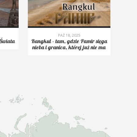
PAŹ 18, 2025
Świata
Rangkul – tam, gdzie Pamir sięga
Roms
nieba i granica, której już nie ma
trekk