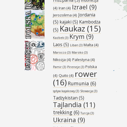
Indonezja
Izrael
(9)
(4)
Iran
(4)
Jordania
Jerozolima
(4)
(5)
kajaki
(5)
Kambodża
Kaukaz
(15)
(5)
Krym
(9)
Kazbek
(3)
Laos
(5)
Malta
(4)
Liban
(3)
Marocco
(3)
Maroko
(3)
Nikozja
(4)
Palestyna
(4)
Polska
Pamir
(3)
Pireneje
(3)
rower
(4)
Quito
(4)
(16)
Rumunia
(6)
spływ kajakowy
(3)
Słowacja
(3)
Tadżykistan
(5)
Tajlandia
(11)
trekking
(6)
Turcja
(3)
Ukraina
(9)