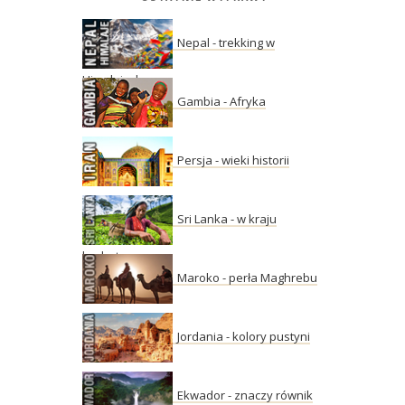
Nepal - trekking w
Himalajach
Gambia - Afryka
Persja - wieki historii
Sri Lanka - w kraju
herbaty
Maroko - perła Maghrebu
Jordania - kolory pustyni
Ekwador - znaczy równik