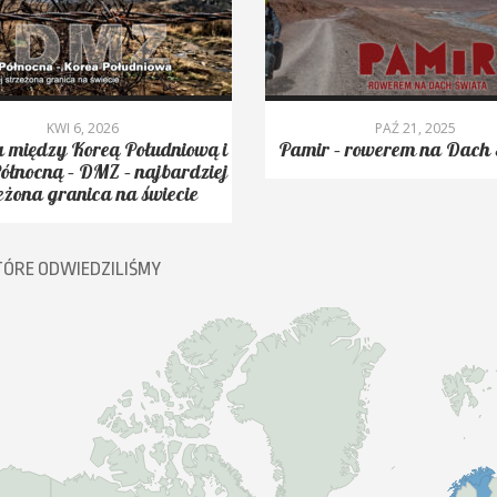
KWI 6, 2026
PAŹ 21, 2025
 między Koreą Południową i
Pamir – rowerem na Dach 
ółnocną – DMZ – najbardziej
eżona granica na świecie
TÓRE ODWIEDZILIŚMY