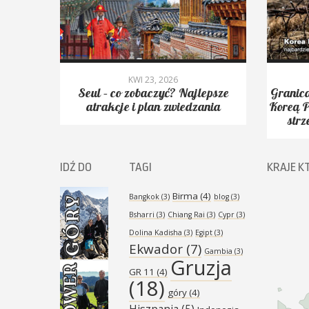
KWI 23, 2026
yć.
Seul – co zobaczyć? Najlepsze
Granica
Peak,
atrakcje i plan zwiedzania
Koreą P
strz
IDŹ DO
TAGI
KRAJE K
Birma
(4)
Bangkok
(3)
blog
(3)
Bsharri
(3)
Chiang Rai
(3)
Cypr
(3)
Dolina Kadisha
(3)
Egipt
(3)
Ekwador
(7)
Gambia
(3)
Gruzja
GR 11
(4)
(18)
góry
(4)
Hiszpania
(5)