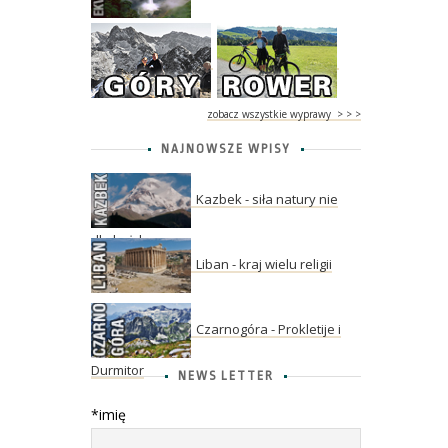
zobacz wszystkie wyprawy > > >
NAJNOWSZE WPISY
Kazbek - siła natury nie
dla każdego
Liban - kraj wielu religii
Czarnogóra - Prokletije i
Durmitor
NEWS LETTER
*imię