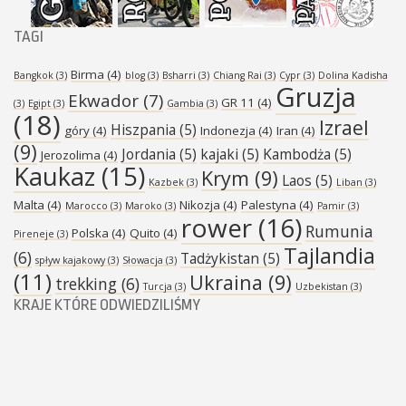
TAGI
Birma
(4)
Bangkok
(3)
blog
(3)
Bsharri
(3)
Chiang Rai
(3)
Cypr
(3)
Dolina Kadisha
Gruzja
Ekwador
(7)
GR 11
(4)
(3)
Egipt
(3)
Gambia
(3)
(18)
Izrael
Hiszpania
(5)
góry
(4)
Indonezja
(4)
Iran
(4)
(9)
Jordania
(5)
kajaki
(5)
Kambodża
(5)
Jerozolima
(4)
Kaukaz
(15)
Krym
(9)
Laos
(5)
Kazbek
(3)
Liban
(3)
Malta
(4)
Nikozja
(4)
Palestyna
(4)
Marocco
(3)
Maroko
(3)
Pamir
(3)
rower
(16)
Rumunia
Polska
(4)
Quito
(4)
Pireneje
(3)
Tajlandia
(6)
Tadżykistan
(5)
spływ kajakowy
(3)
Słowacja
(3)
(11)
Ukraina
(9)
trekking
(6)
Turcja
(3)
Uzbekistan
(3)
KRAJE KTÓRE ODWIEDZILIŚMY