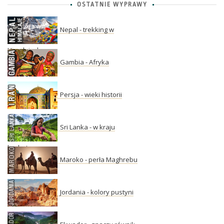
OSTATNIE WYPRAWY
Nepal - trekking w
Himalajach
Gambia - Afryka
Persja - wieki historii
Sri Lanka - w kraju
herbaty
Maroko - perła Maghrebu
Jordania - kolory pustyni