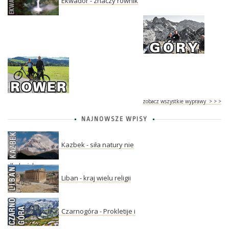
Ekwador - znaczy równik
zobacz wszystkie wyprawy > > >
NAJNOWSZE WPISY
Kazbek - siła natury nie
dla każdego
Liban - kraj wielu religii
Czarnogóra - Prokletije i