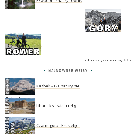
Ekwador - znaczy równik
zobacz wszystkie wyprawy > > >
NAJNOWSZE WPISY
Kazbek - siła natury nie
dla każdego
Liban - kraj wielu religii
Czarnogóra - Prokletije i