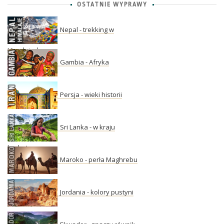
OSTATNIE WYPRAWY
Nepal - trekking w
Himalajach
Gambia - Afryka
Persja - wieki historii
Sri Lanka - w kraju
herbaty
Maroko - perła Maghrebu
Jordania - kolory pustyni