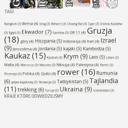
TAGI
Birma
(4)
Bangkok
(3)
blog
(3)
Bsharri
(3)
Chiang Rai
(3)
Cypr
(3)
Dolina Kadisha
Gruzja
Ekwador
(7)
GR 11
(4)
(3)
Egipt
(3)
Gambia
(3)
(18)
Izrael
Hiszpania
(5)
góry
(4)
Indonezja
(4)
Iran
(4)
(9)
Jordania
(5)
kajaki
(5)
Kambodża
(5)
Jerozolima
(4)
Kaukaz
(15)
Krym
(9)
Laos
(5)
Kazbek
(3)
Liban
(3)
Malta
(4)
Nikozja
(4)
Palestyna
(4)
Marocco
(3)
Maroko
(3)
Pamir
(3)
rower
(16)
Rumunia
Polska
(4)
Quito
(4)
Pireneje
(3)
Tajlandia
(6)
Tadżykistan
(5)
spływ kajakowy
(3)
Słowacja
(3)
(11)
Ukraina
(9)
trekking
(6)
Turcja
(3)
Uzbekistan
(3)
KRAJE KTÓRE ODWIEDZILIŚMY