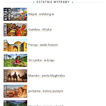
OSTATNIE WYPRAWY
Nepal - trekking w
Himalajach
Gambia - Afryka
Persja - wieki historii
Sri Lanka - w kraju
herbaty
Maroko - perła Maghrebu
Jordania - kolory pustyni