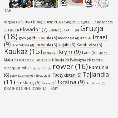
TAGI
Birma
(4)
Bangkok
(3)
blog
(3)
Bsharri
(3)
Chiang Rai
(3)
Cypr
(3)
Dolina Kadisha
Gruzja
Ekwador
(7)
GR 11
(4)
(3)
Egipt
(3)
Gambia
(3)
(18)
Izrael
Hiszpania
(5)
góry
(4)
Indonezja
(4)
Iran
(4)
(9)
Jordania
(5)
kajaki
(5)
Kambodża
(5)
Jerozolima
(4)
Kaukaz
(15)
Krym
(9)
Laos
(5)
Kazbek
(3)
Liban
(3)
Malta
(4)
Nikozja
(4)
Palestyna
(4)
Marocco
(3)
Maroko
(3)
Pamir
(3)
rower
(16)
Rumunia
Polska
(4)
Quito
(4)
Pireneje
(3)
Tajlandia
(6)
Tadżykistan
(5)
spływ kajakowy
(3)
Słowacja
(3)
(11)
Ukraina
(9)
trekking
(6)
Turcja
(3)
Uzbekistan
(3)
KRAJE KTÓRE ODWIEDZILIŚMY