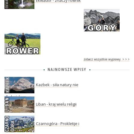
Ekwador - znaczy równik
zobacz wszystkie wyprawy > > >
NAJNOWSZE WPISY
Kazbek - siła natury nie
dla każdego
Liban - kraj wielu religii
Czarnogóra - Prokletije i