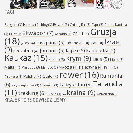
TAGI
Birma
(4)
Bangkok
(3)
blog
(3)
Bsharri
(3)
Chiang Rai
(3)
Cypr
(3)
Dolina Kadisha
Gruzja
Ekwador
(7)
GR 11
(4)
(3)
Egipt
(3)
Gambia
(3)
(18)
Izrael
Hiszpania
(5)
góry
(4)
Indonezja
(4)
Iran
(4)
(9)
Jordania
(5)
kajaki
(5)
Kambodża
(5)
Jerozolima
(4)
Kaukaz
(15)
Krym
(9)
Laos
(5)
Kazbek
(3)
Liban
(3)
Malta
(4)
Nikozja
(4)
Palestyna
(4)
Marocco
(3)
Maroko
(3)
Pamir
(3)
rower
(16)
Rumunia
Polska
(4)
Quito
(4)
Pireneje
(3)
Tajlandia
(6)
Tadżykistan
(5)
spływ kajakowy
(3)
Słowacja
(3)
(11)
Ukraina
(9)
trekking
(6)
Turcja
(3)
Uzbekistan
(3)
KRAJE KTÓRE ODWIEDZILIŚMY