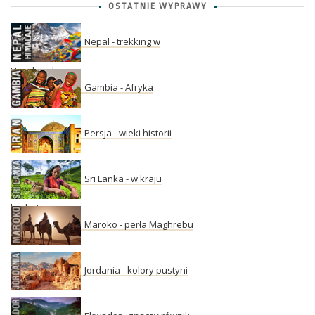
OSTATNIE WYPRAWY
Nepal - trekking w
Himalajach
Gambia - Afryka
Persja - wieki historii
Sri Lanka - w kraju
herbaty
Maroko - perła Maghrebu
Jordania - kolory pustyni