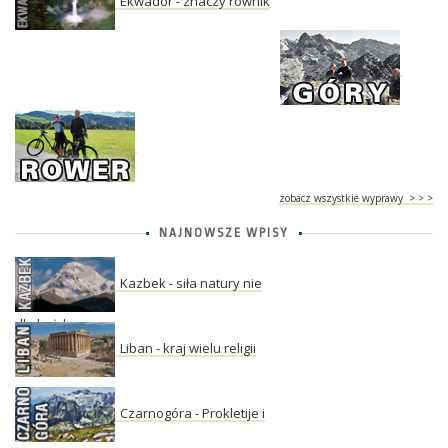
Ekwador - znaczy równik
zobacz wszystkie wyprawy > > >
NAJNOWSZE WPISY
Kazbek - siła natury nie
dla każdego
Liban - kraj wielu religii
Czarnogóra - Prokletije i