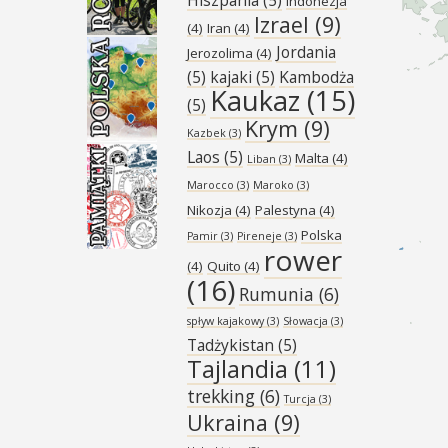
Indonezja
Izrael
(9)
(4)
Iran
(4)
Jordania
Jerozolima
(4)
(5)
kajaki
(5)
Kambodża
Kaukaz
(15)
(5)
Krym
(9)
Kazbek
(3)
Laos
(5)
Malta
(4)
Liban
(3)
Marocco
(3)
Maroko
(3)
Nikozja
(4)
Palestyna
(4)
Polska
Pamir
(3)
Pireneje
(3)
rower
(4)
Quito
(4)
(16)
Rumunia
(6)
spływ kajakowy
(3)
Słowacja
(3)
Tadżykistan
(5)
Tajlandia
(11)
trekking
(6)
Turcja
(3)
Ukraina
(9)