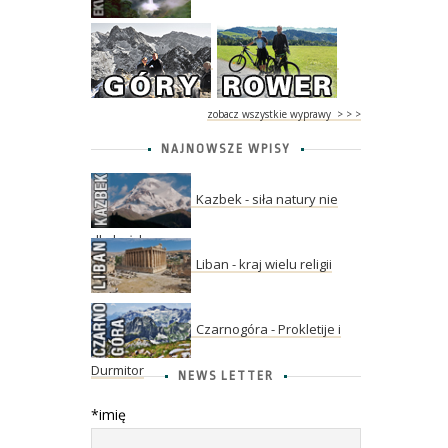
zobacz wszystkie wyprawy > > >
NAJNOWSZE WPISY
Kazbek - siła natury nie
dla każdego
Liban - kraj wielu religii
Czarnogóra - Prokletije i
Durmitor
NEWS LETTER
*imię