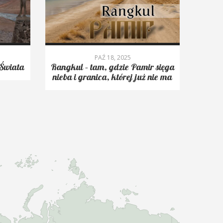
PAŹ 18, 2025
Świata
Rangkul – tam, gdzie Pamir sięga
Roms
nieba i granica, której już nie ma
trekk