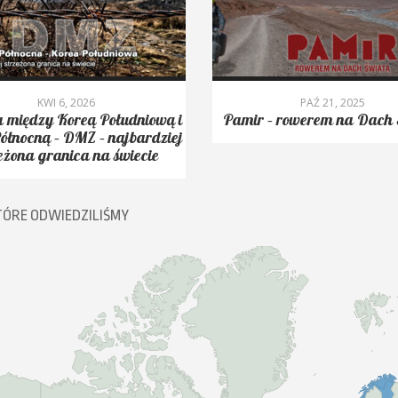
KWI 6, 2026
PAŹ 21, 2025
 między Koreą Południową i
Pamir – rowerem na Dach 
ółnocną – DMZ – najbardziej
eżona granica na świecie
TÓRE ODWIEDZILIŚMY