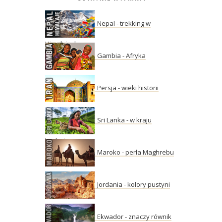
Nepal - trekking w
Himalajach
Gambia - Afryka
Persja - wieki historii
Sri Lanka - w kraju
herbaty
Maroko - perła Maghrebu
Jordania - kolory pustyni
Ekwador - znaczy równik