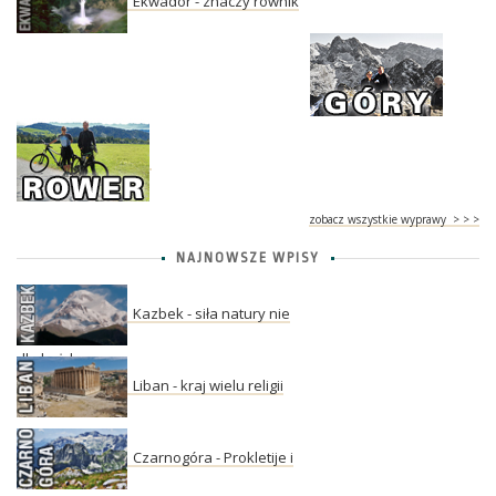
Ekwador - znaczy równik
zobacz wszystkie wyprawy > > >
NAJNOWSZE WPISY
Kazbek - siła natury nie
dla każdego
Liban - kraj wielu religii
Czarnogóra - Prokletije i