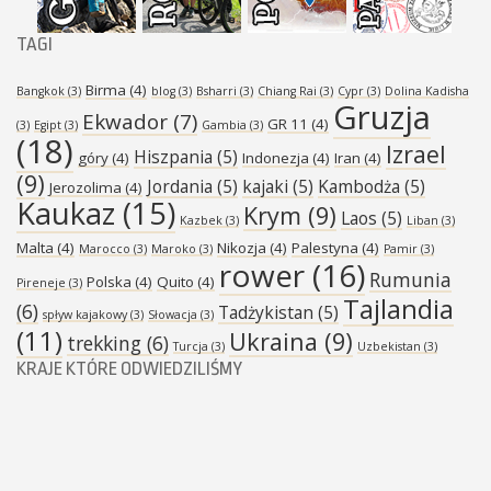
TAGI
Birma
(4)
Bangkok
(3)
blog
(3)
Bsharri
(3)
Chiang Rai
(3)
Cypr
(3)
Dolina Kadisha
Gruzja
Ekwador
(7)
GR 11
(4)
(3)
Egipt
(3)
Gambia
(3)
(18)
Izrael
Hiszpania
(5)
góry
(4)
Indonezja
(4)
Iran
(4)
(9)
Jordania
(5)
kajaki
(5)
Kambodża
(5)
Jerozolima
(4)
Kaukaz
(15)
Krym
(9)
Laos
(5)
Kazbek
(3)
Liban
(3)
Malta
(4)
Nikozja
(4)
Palestyna
(4)
Marocco
(3)
Maroko
(3)
Pamir
(3)
rower
(16)
Rumunia
Polska
(4)
Quito
(4)
Pireneje
(3)
Tajlandia
(6)
Tadżykistan
(5)
spływ kajakowy
(3)
Słowacja
(3)
(11)
Ukraina
(9)
trekking
(6)
Turcja
(3)
Uzbekistan
(3)
KRAJE KTÓRE ODWIEDZILIŚMY