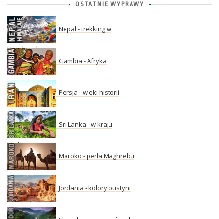
OSTATNIE WYPRAWY
Nepal - trekking w
Himalajach
Gambia - Afryka
Persja - wieki historii
Sri Lanka - w kraju
herbaty
Maroko - perła Maghrebu
Jordania - kolory pustyni