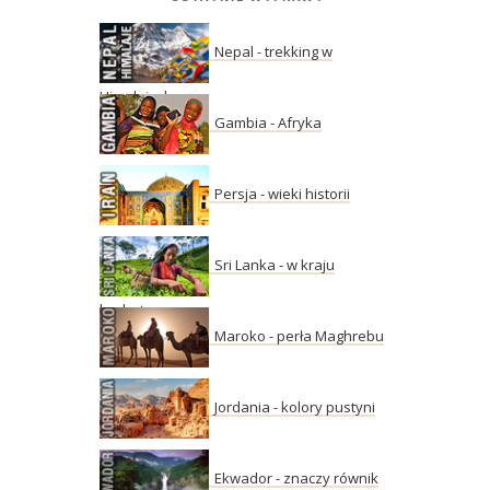
Nepal - trekking w
Himalajach
Gambia - Afryka
Persja - wieki historii
Sri Lanka - w kraju
herbaty
Maroko - perła Maghrebu
Jordania - kolory pustyni
Ekwador - znaczy równik