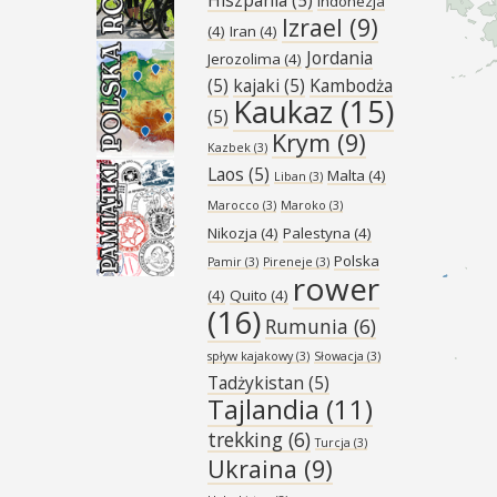
Indonezja
Izrael
(9)
(4)
Iran
(4)
Jordania
Jerozolima
(4)
(5)
kajaki
(5)
Kambodża
Kaukaz
(15)
(5)
Krym
(9)
Kazbek
(3)
Laos
(5)
Malta
(4)
Liban
(3)
Marocco
(3)
Maroko
(3)
Nikozja
(4)
Palestyna
(4)
Polska
Pamir
(3)
Pireneje
(3)
rower
(4)
Quito
(4)
(16)
Rumunia
(6)
spływ kajakowy
(3)
Słowacja
(3)
Tadżykistan
(5)
Tajlandia
(11)
trekking
(6)
Turcja
(3)
Ukraina
(9)