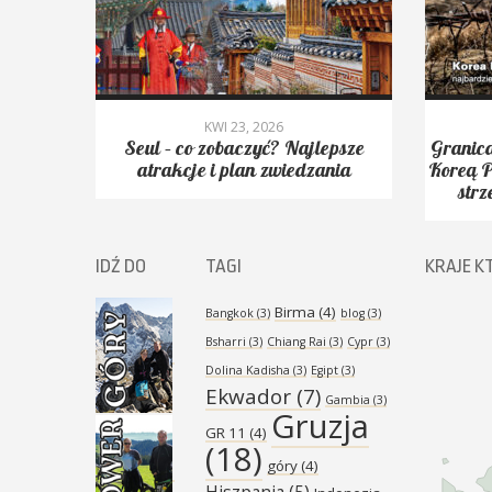
KWI 23, 2026
yć.
Seul – co zobaczyć? Najlepsze
Granica
Peak,
atrakcje i plan zwiedzania
Koreą P
strz
IDŹ DO
TAGI
KRAJE K
Birma
(4)
Bangkok
(3)
blog
(3)
Bsharri
(3)
Chiang Rai
(3)
Cypr
(3)
Dolina Kadisha
(3)
Egipt
(3)
Ekwador
(7)
Gambia
(3)
Gruzja
GR 11
(4)
(18)
góry
(4)
Hiszpania
(5)