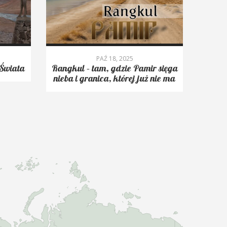
PAŹ 18, 2025
Świata
Rangkul – tam, gdzie Pamir sięga
Roms
nieba i granica, której już nie ma
trekk