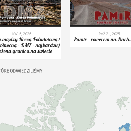
KWI 6, 2026
PAŹ 21, 2025
 między Koreą Południową i
Pamir – rowerem na Dach 
ółnocną – DMZ – najbardziej
eżona granica na świecie
TÓRE ODWIEDZILIŚMY