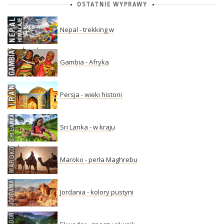
OSTATNIE WYPRAWY
Nepal - trekking w
Himalajach
Gambia - Afryka
Persja - wieki historii
Sri Lanka - w kraju
herbaty
Maroko - perła Maghrebu
Jordania - kolory pustyni