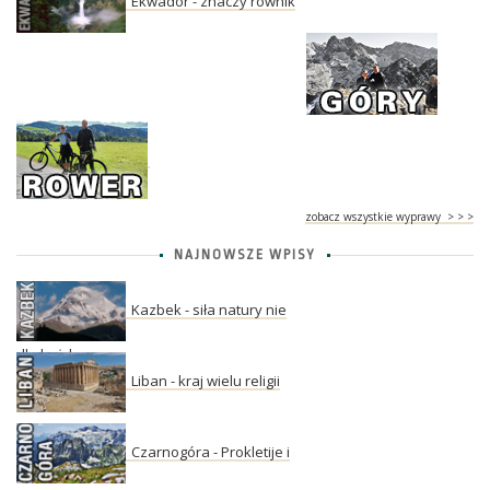
Ekwador - znaczy równik
zobacz wszystkie wyprawy > > >
NAJNOWSZE WPISY
Kazbek - siła natury nie
dla każdego
Liban - kraj wielu religii
Czarnogóra - Prokletije i