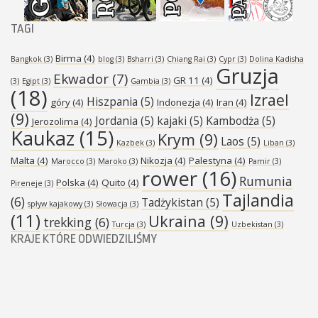
TAGI
Birma
(4)
Bangkok
(3)
blog
(3)
Bsharri
(3)
Chiang Rai
(3)
Cypr
(3)
Dolina Kadisha
Gruzja
Ekwador
(7)
GR 11
(4)
(3)
Egipt
(3)
Gambia
(3)
(18)
Izrael
Hiszpania
(5)
góry
(4)
Indonezja
(4)
Iran
(4)
(9)
Jordania
(5)
kajaki
(5)
Kambodża
(5)
Jerozolima
(4)
Kaukaz
(15)
Krym
(9)
Laos
(5)
Kazbek
(3)
Liban
(3)
Malta
(4)
Nikozja
(4)
Palestyna
(4)
Marocco
(3)
Maroko
(3)
Pamir
(3)
rower
(16)
Rumunia
Polska
(4)
Quito
(4)
Pireneje
(3)
Tajlandia
(6)
Tadżykistan
(5)
spływ kajakowy
(3)
Słowacja
(3)
(11)
Ukraina
(9)
trekking
(6)
Turcja
(3)
Uzbekistan
(3)
KRAJE KTÓRE ODWIEDZILIŚMY