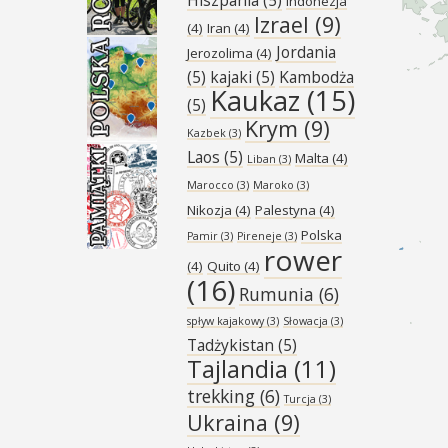
Indonezja
Izrael
(9)
(4)
Iran
(4)
Jordania
Jerozolima
(4)
(5)
kajaki
(5)
Kambodża
Kaukaz
(15)
(5)
Krym
(9)
Kazbek
(3)
Laos
(5)
Malta
(4)
Liban
(3)
Marocco
(3)
Maroko
(3)
Nikozja
(4)
Palestyna
(4)
Polska
Pamir
(3)
Pireneje
(3)
rower
(4)
Quito
(4)
(16)
Rumunia
(6)
spływ kajakowy
(3)
Słowacja
(3)
Tadżykistan
(5)
Tajlandia
(11)
trekking
(6)
Turcja
(3)
Ukraina
(9)