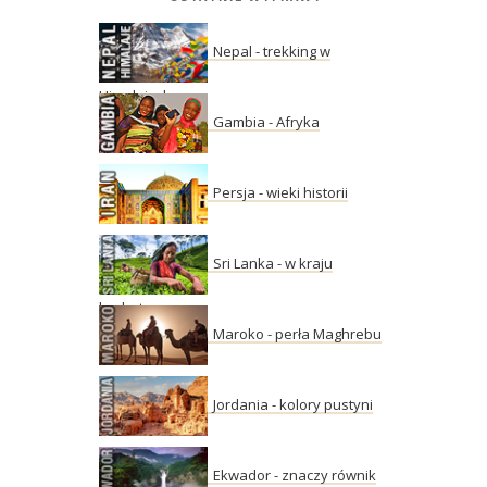
Nepal - trekking w
Himalajach
Gambia - Afryka
Persja - wieki historii
Sri Lanka - w kraju
herbaty
Maroko - perła Maghrebu
Jordania - kolory pustyni
Ekwador - znaczy równik