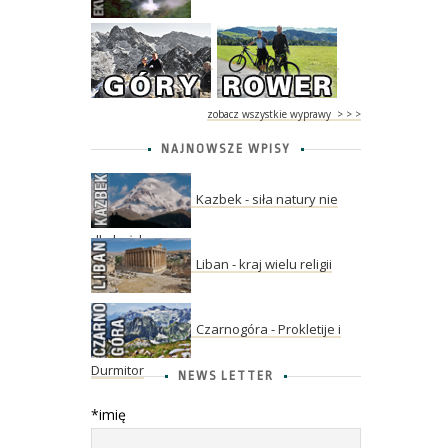
zobacz wszystkie wyprawy > > >
NAJNOWSZE WPISY
Kazbek - siła natury nie
dla każdego
Liban - kraj wielu religii
Czarnogóra - Prokletije i
Durmitor
NEWS LETTER
*imię