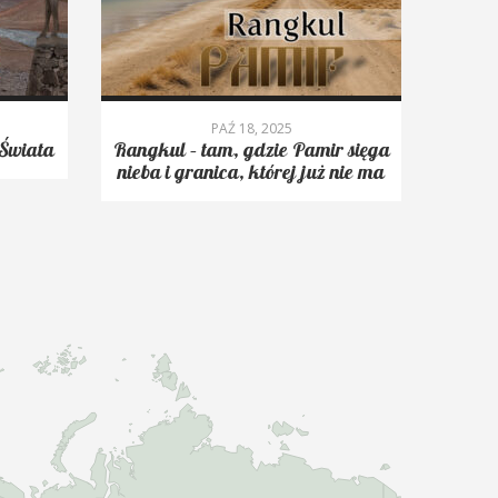
PAŹ 18, 2025
Świata
Rangkul – tam, gdzie Pamir sięga
Roms
nieba i granica, której już nie ma
trekk