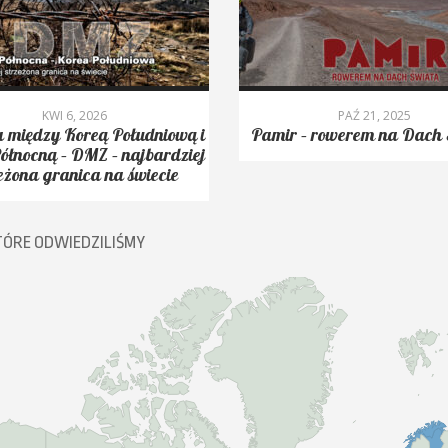
KWI 6, 2026
PAŹ 21, 2025
 między Koreą Południową i
Pamir – rowerem na Dach 
ółnocną – DMZ – najbardziej
eżona granica na świecie
TÓRE ODWIEDZILIŚMY