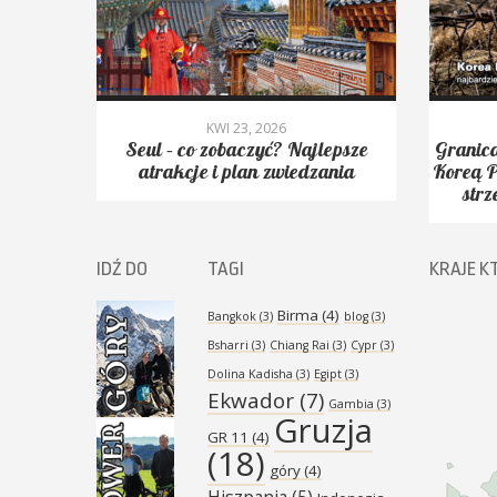
KWI 23, 2026
yć.
Seul – co zobaczyć? Najlepsze
Granica
Peak,
atrakcje i plan zwiedzania
Koreą P
strz
IDŹ DO
TAGI
KRAJE K
Birma
(4)
Bangkok
(3)
blog
(3)
Bsharri
(3)
Chiang Rai
(3)
Cypr
(3)
Dolina Kadisha
(3)
Egipt
(3)
Ekwador
(7)
Gambia
(3)
Gruzja
GR 11
(4)
(18)
góry
(4)
Hiszpania
(5)