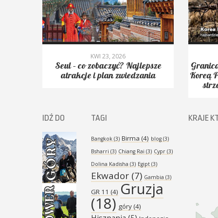
KWI 23, 2026
yć.
Seul – co zobaczyć? Najlepsze
Granica
Peak,
atrakcje i plan zwiedzania
Koreą P
strz
IDŹ DO
TAGI
KRAJE K
Birma
(4)
Bangkok
(3)
blog
(3)
Bsharri
(3)
Chiang Rai
(3)
Cypr
(3)
Dolina Kadisha
(3)
Egipt
(3)
Ekwador
(7)
Gambia
(3)
Gruzja
GR 11
(4)
(18)
góry
(4)
Hiszpania
(5)