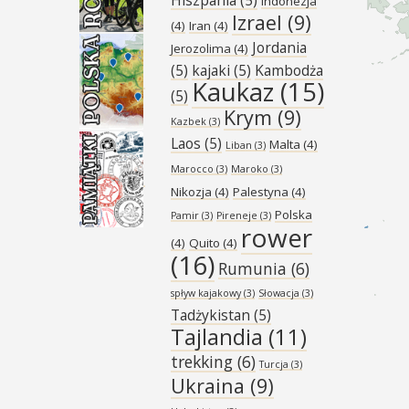
Indonezja
Izrael
(9)
(4)
Iran
(4)
Jordania
Jerozolima
(4)
(5)
kajaki
(5)
Kambodża
Kaukaz
(15)
(5)
Krym
(9)
Kazbek
(3)
Laos
(5)
Malta
(4)
Liban
(3)
Marocco
(3)
Maroko
(3)
Nikozja
(4)
Palestyna
(4)
Polska
Pamir
(3)
Pireneje
(3)
rower
(4)
Quito
(4)
(16)
Rumunia
(6)
spływ kajakowy
(3)
Słowacja
(3)
Tadżykistan
(5)
Tajlandia
(11)
trekking
(6)
Turcja
(3)
Ukraina
(9)