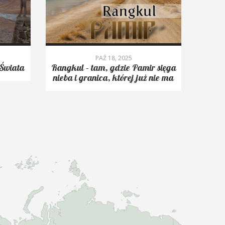
PAŹ 18, 2025
Świata
Rangkul – tam, gdzie Pamir sięga
Roms
nieba i granica, której już nie ma
trekk