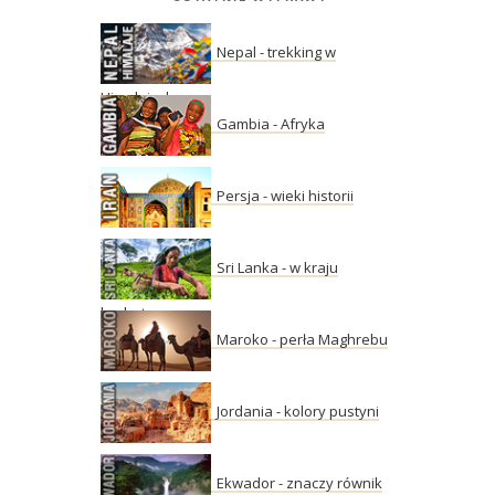
Nepal - trekking w
Himalajach
Gambia - Afryka
Persja - wieki historii
Sri Lanka - w kraju
herbaty
Maroko - perła Maghrebu
Jordania - kolory pustyni
Ekwador - znaczy równik