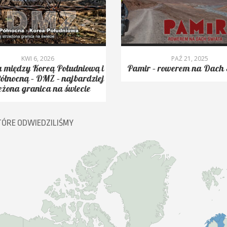
KWI 6, 2026
PAŹ 21, 2025
 między Koreą Południową i
Pamir – rowerem na Dach 
ółnocną – DMZ – najbardziej
eżona granica na świecie
TÓRE ODWIEDZILIŚMY