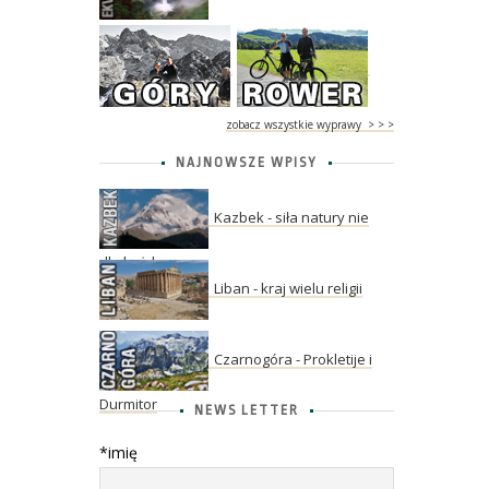
zobacz wszystkie wyprawy > > >
NAJNOWSZE WPISY
Kazbek - siła natury nie
dla każdego
Liban - kraj wielu religii
Czarnogóra - Prokletije i
Durmitor
NEWS LETTER
*imię