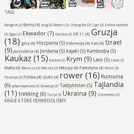
TAGI
Birma
(4)
Bangkok
(3)
blog
(3)
Bsharri
(3)
Chiang Rai
(3)
Cypr
(3)
Dolina Kadisha
Gruzja
Ekwador
(7)
GR 11
(4)
(3)
Egipt
(3)
Gambia
(3)
(18)
Izrael
Hiszpania
(5)
góry
(4)
Indonezja
(4)
Iran
(4)
(9)
Jordania
(5)
kajaki
(5)
Kambodża
(5)
Jerozolima
(4)
Kaukaz
(15)
Krym
(9)
Laos
(5)
Kazbek
(3)
Liban
(3)
Malta
(4)
Nikozja
(4)
Palestyna
(4)
Marocco
(3)
Maroko
(3)
Pamir
(3)
rower
(16)
Rumunia
Polska
(4)
Quito
(4)
Pireneje
(3)
Tajlandia
(6)
Tadżykistan
(5)
spływ kajakowy
(3)
Słowacja
(3)
(11)
Ukraina
(9)
trekking
(6)
Turcja
(3)
Uzbekistan
(3)
KRAJE KTÓRE ODWIEDZILIŚMY