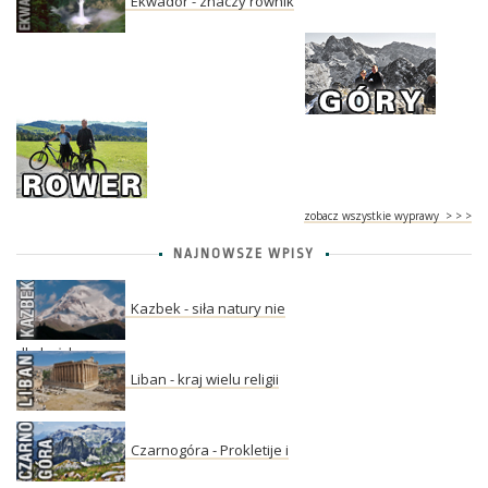
Ekwador - znaczy równik
zobacz wszystkie wyprawy > > >
NAJNOWSZE WPISY
Kazbek - siła natury nie
dla każdego
Liban - kraj wielu religii
Czarnogóra - Prokletije i