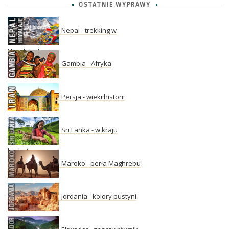
OSTATNIE WYPRAWY
Nepal - trekking w
Himalajach
Gambia - Afryka
Persja - wieki historii
Sri Lanka - w kraju
herbaty
Maroko - perła Maghrebu
Jordania - kolory pustyni