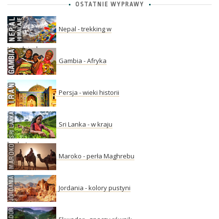
OSTATNIE WYPRAWY
Nepal - trekking w
Himalajach
Gambia - Afryka
Persja - wieki historii
Sri Lanka - w kraju
herbaty
Maroko - perła Maghrebu
Jordania - kolory pustyni