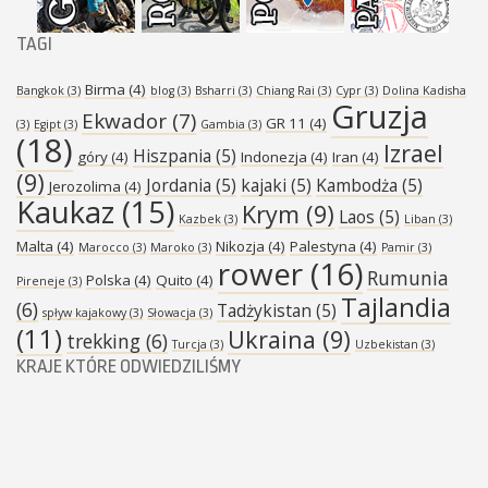
TAGI
Birma
(4)
Bangkok
(3)
blog
(3)
Bsharri
(3)
Chiang Rai
(3)
Cypr
(3)
Dolina Kadisha
Gruzja
Ekwador
(7)
GR 11
(4)
(3)
Egipt
(3)
Gambia
(3)
(18)
Izrael
Hiszpania
(5)
góry
(4)
Indonezja
(4)
Iran
(4)
(9)
Jordania
(5)
kajaki
(5)
Kambodża
(5)
Jerozolima
(4)
Kaukaz
(15)
Krym
(9)
Laos
(5)
Kazbek
(3)
Liban
(3)
Malta
(4)
Nikozja
(4)
Palestyna
(4)
Marocco
(3)
Maroko
(3)
Pamir
(3)
rower
(16)
Rumunia
Polska
(4)
Quito
(4)
Pireneje
(3)
Tajlandia
(6)
Tadżykistan
(5)
spływ kajakowy
(3)
Słowacja
(3)
(11)
Ukraina
(9)
trekking
(6)
Turcja
(3)
Uzbekistan
(3)
KRAJE KTÓRE ODWIEDZILIŚMY