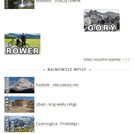
Ekwador - znaczy równik
zobacz wszystkie wyprawy > > >
NAJNOWSZE WPISY
Kazbek - siła natury nie
dla każdego
Liban - kraj wielu religii
Czarnogóra - Prokletije i