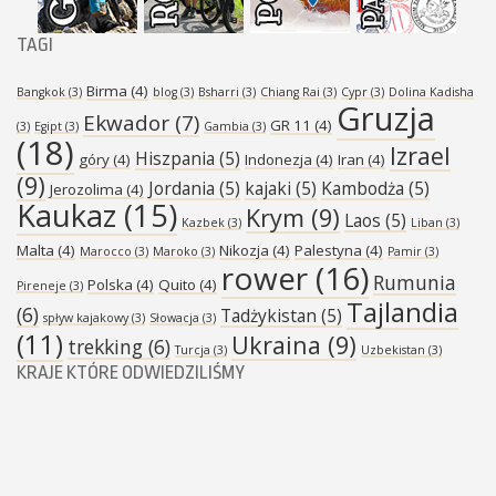
TAGI
Birma
(4)
Bangkok
(3)
blog
(3)
Bsharri
(3)
Chiang Rai
(3)
Cypr
(3)
Dolina Kadisha
Gruzja
Ekwador
(7)
GR 11
(4)
(3)
Egipt
(3)
Gambia
(3)
(18)
Izrael
Hiszpania
(5)
góry
(4)
Indonezja
(4)
Iran
(4)
(9)
Jordania
(5)
kajaki
(5)
Kambodża
(5)
Jerozolima
(4)
Kaukaz
(15)
Krym
(9)
Laos
(5)
Kazbek
(3)
Liban
(3)
Malta
(4)
Nikozja
(4)
Palestyna
(4)
Marocco
(3)
Maroko
(3)
Pamir
(3)
rower
(16)
Rumunia
Polska
(4)
Quito
(4)
Pireneje
(3)
Tajlandia
(6)
Tadżykistan
(5)
spływ kajakowy
(3)
Słowacja
(3)
(11)
Ukraina
(9)
trekking
(6)
Turcja
(3)
Uzbekistan
(3)
KRAJE KTÓRE ODWIEDZILIŚMY