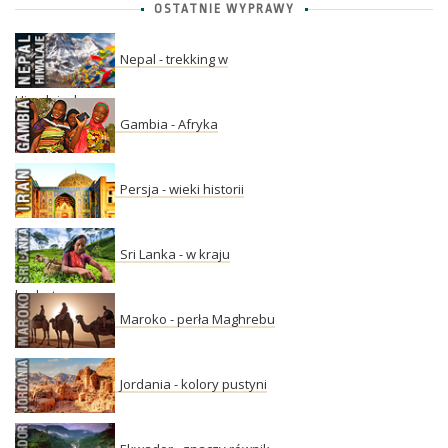
OSTATNIE WYPRAWY
Nepal - trekking w
Himalajach
Gambia - Afryka
Persja - wieki historii
Sri Lanka - w kraju
herbaty
Maroko - perła Maghrebu
Jordania - kolory pustyni