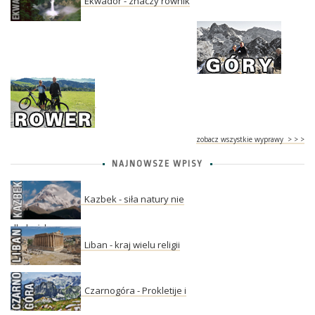
Ekwador - znaczy równik
zobacz wszystkie wyprawy > > >
NAJNOWSZE WPISY
Kazbek - siła natury nie
dla każdego
Liban - kraj wielu religii
Czarnogóra - Prokletije i