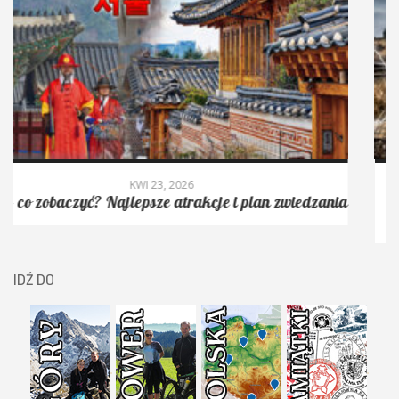
KWI 6, 2026
 plan zwiedzania
Granica między Koreą Południową i Ko
DMZ – najbardziej strzeżona granica
IDŹ DO