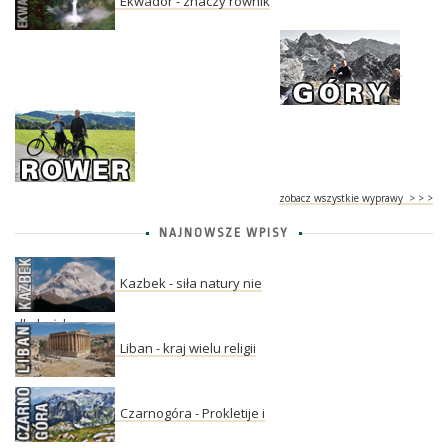
Ekwador - znaczy równik
zobacz wszystkie wyprawy > > >
NAJNOWSZE WPISY
Kazbek - siła natury nie
dla każdego
Liban - kraj wielu religii
Czarnogóra - Prokletije i