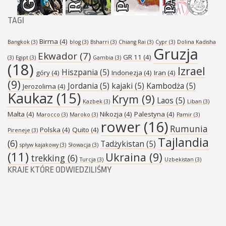
TAGI
Birma
(4)
Bangkok
(3)
blog
(3)
Bsharri
(3)
Chiang Rai
(3)
Cypr
(3)
Dolina Kadisha
Gruzja
Ekwador
(7)
GR 11
(4)
(3)
Egipt
(3)
Gambia
(3)
(18)
Izrael
Hiszpania
(5)
góry
(4)
Indonezja
(4)
Iran
(4)
(9)
Jordania
(5)
kajaki
(5)
Kambodża
(5)
Jerozolima
(4)
Kaukaz
(15)
Krym
(9)
Laos
(5)
Kazbek
(3)
Liban
(3)
Malta
(4)
Nikozja
(4)
Palestyna
(4)
Marocco
(3)
Maroko
(3)
Pamir
(3)
rower
(16)
Rumunia
Polska
(4)
Quito
(4)
Pireneje
(3)
Tajlandia
(6)
Tadżykistan
(5)
spływ kajakowy
(3)
Słowacja
(3)
(11)
Ukraina
(9)
trekking
(6)
Turcja
(3)
Uzbekistan
(3)
KRAJE KTÓRE ODWIEDZILIŚMY