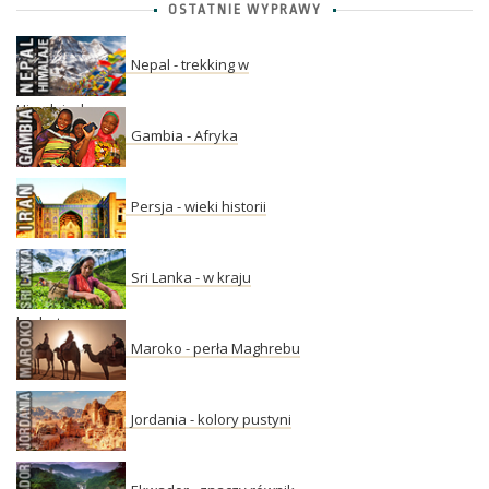
OSTATNIE WYPRAWY
Nepal - trekking w
Himalajach
Gambia - Afryka
Persja - wieki historii
Sri Lanka - w kraju
herbaty
Maroko - perła Maghrebu
Jordania - kolory pustyni