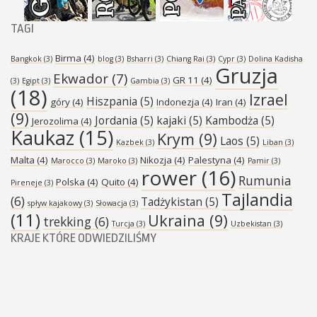
TAGI
Birma
(4)
Bangkok
(3)
blog
(3)
Bsharri
(3)
Chiang Rai
(3)
Cypr
(3)
Dolina Kadisha
Gruzja
Ekwador
(7)
GR 11
(4)
(3)
Egipt
(3)
Gambia
(3)
(18)
Izrael
Hiszpania
(5)
góry
(4)
Indonezja
(4)
Iran
(4)
(9)
Jordania
(5)
kajaki
(5)
Kambodża
(5)
Jerozolima
(4)
Kaukaz
(15)
Krym
(9)
Laos
(5)
Kazbek
(3)
Liban
(3)
Malta
(4)
Nikozja
(4)
Palestyna
(4)
Marocco
(3)
Maroko
(3)
Pamir
(3)
rower
(16)
Rumunia
Polska
(4)
Quito
(4)
Pireneje
(3)
Tajlandia
(6)
Tadżykistan
(5)
spływ kajakowy
(3)
Słowacja
(3)
(11)
Ukraina
(9)
trekking
(6)
Turcja
(3)
Uzbekistan
(3)
KRAJE KTÓRE ODWIEDZILIŚMY