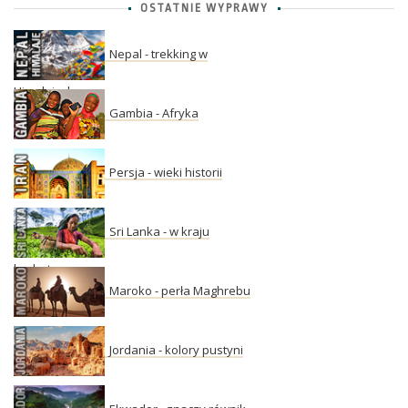
OSTATNIE WYPRAWY
Nepal - trekking w
Himalajach
Gambia - Afryka
Persja - wieki historii
Sri Lanka - w kraju
herbaty
Maroko - perła Maghrebu
Jordania - kolory pustyni