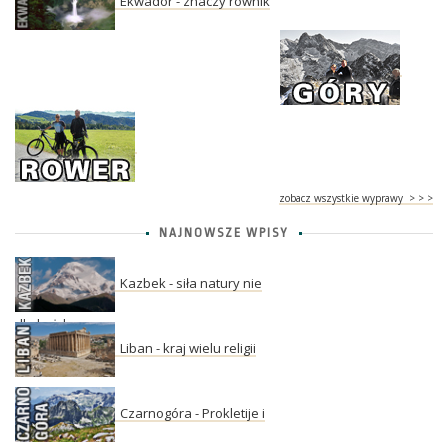
Ekwador - znaczy równik
zobacz wszystkie wyprawy > > >
NAJNOWSZE WPISY
Kazbek - siła natury nie
dla każdego
Liban - kraj wielu religii
Czarnogóra - Prokletije i