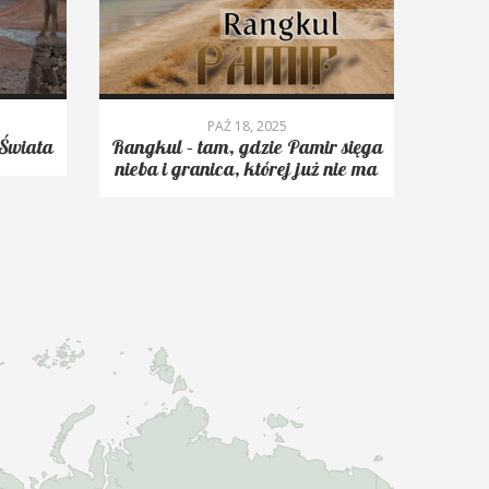
PAŹ 18, 2025
Świata
Rangkul – tam, gdzie Pamir sięga
Roms
nieba i granica, której już nie ma
trekk