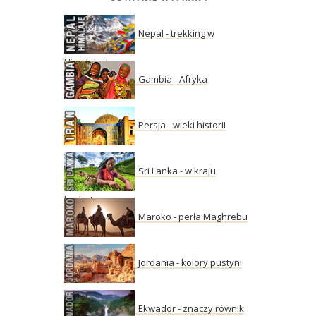
Nepal - trekking w
Himalajach
Gambia - Afryka
Persja - wieki historii
Sri Lanka - w kraju
herbaty
Maroko - perła Maghrebu
Jordania - kolory pustyni
Ekwador - znaczy równik