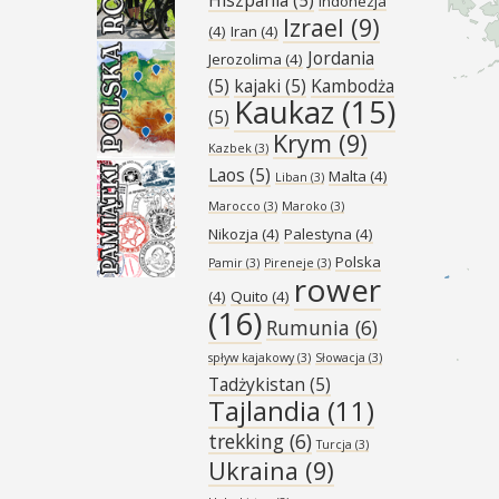
Indonezja
Izrael
(9)
(4)
Iran
(4)
Jordania
Jerozolima
(4)
(5)
kajaki
(5)
Kambodża
Kaukaz
(15)
(5)
Krym
(9)
Kazbek
(3)
Laos
(5)
Malta
(4)
Liban
(3)
Marocco
(3)
Maroko
(3)
Nikozja
(4)
Palestyna
(4)
Polska
Pamir
(3)
Pireneje
(3)
rower
(4)
Quito
(4)
(16)
Rumunia
(6)
spływ kajakowy
(3)
Słowacja
(3)
Tadżykistan
(5)
Tajlandia
(11)
trekking
(6)
Turcja
(3)
Ukraina
(9)