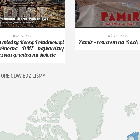
KWI 6, 2026
PAŹ 21, 2025
 między Koreą Południową i
Pamir – rowerem na Dach 
ółnocną – DMZ – najbardziej
eżona granica na świecie
TÓRE ODWIEDZILIŚMY