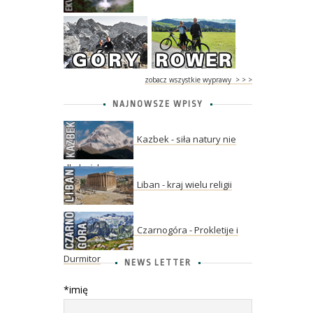
zobacz wszystkie wyprawy > > >
NAJNOWSZE WPISY
Kazbek - siła natury nie
dla każdego
Liban - kraj wielu religii
Czarnogóra - Prokletije i
Durmitor
NEWS LETTER
*imię