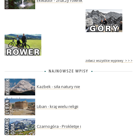
Ekwador - znaczy równik
zobacz wszystkie wyprawy > > >
NAJNOWSZE WPISY
Kazbek - siła natury nie
dla każdego
Liban - kraj wielu religii
Czarnogóra - Prokletije i