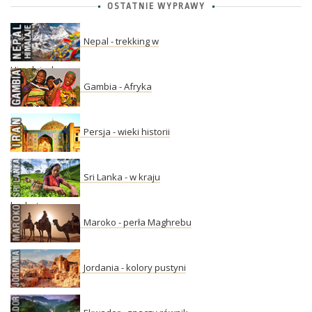
OSTATNIE WYPRAWY
Nepal - trekking w
Himalajach
Gambia - Afryka
Persja - wieki historii
Sri Lanka - w kraju
herbaty
Maroko - perła Maghrebu
Jordania - kolory pustyni