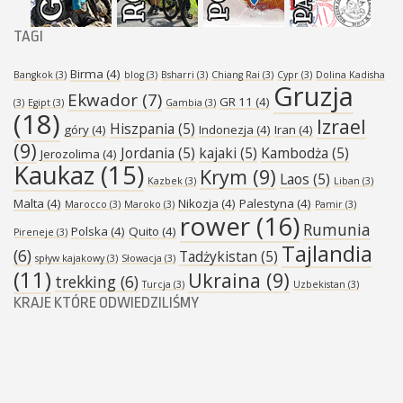
TAGI
Birma
(4)
Bangkok
(3)
blog
(3)
Bsharri
(3)
Chiang Rai
(3)
Cypr
(3)
Dolina Kadisha
Gruzja
Ekwador
(7)
GR 11
(4)
(3)
Egipt
(3)
Gambia
(3)
(18)
Izrael
Hiszpania
(5)
góry
(4)
Indonezja
(4)
Iran
(4)
(9)
Jordania
(5)
kajaki
(5)
Kambodża
(5)
Jerozolima
(4)
Kaukaz
(15)
Krym
(9)
Laos
(5)
Kazbek
(3)
Liban
(3)
Malta
(4)
Nikozja
(4)
Palestyna
(4)
Marocco
(3)
Maroko
(3)
Pamir
(3)
rower
(16)
Rumunia
Polska
(4)
Quito
(4)
Pireneje
(3)
Tajlandia
(6)
Tadżykistan
(5)
spływ kajakowy
(3)
Słowacja
(3)
(11)
Ukraina
(9)
trekking
(6)
Turcja
(3)
Uzbekistan
(3)
KRAJE KTÓRE ODWIEDZILIŚMY