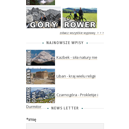
zobacz wszystkie wyprawy > > >
NAJNOWSZE WPISY
Kazbek - siła natury nie
dla każdego
Liban - kraj wielu religii
Czarnogóra - Prokletije i
Durmitor
NEWS LETTER
*imię