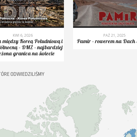
KWI 6, 2026
PAŹ 21, 2025
 między Koreą Południową i
Pamir – rowerem na Dach 
ółnocną – DMZ – najbardziej
eżona granica na świecie
TÓRE ODWIEDZILIŚMY