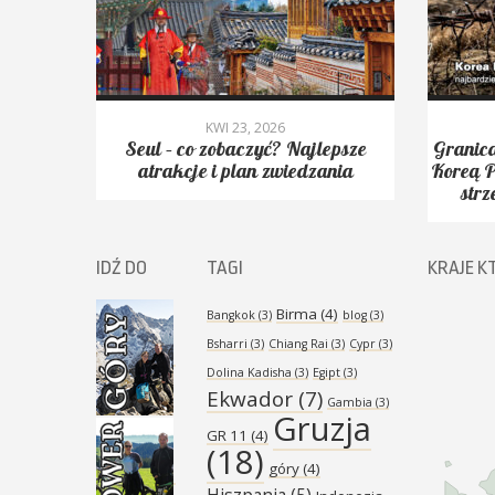
KWI 23, 2026
yć.
Seul – co zobaczyć? Najlepsze
Granica
Peak,
atrakcje i plan zwiedzania
Koreą P
strz
IDŹ DO
TAGI
KRAJE K
Birma
(4)
Bangkok
(3)
blog
(3)
Bsharri
(3)
Chiang Rai
(3)
Cypr
(3)
Dolina Kadisha
(3)
Egipt
(3)
Ekwador
(7)
Gambia
(3)
Gruzja
GR 11
(4)
(18)
góry
(4)
Hiszpania
(5)