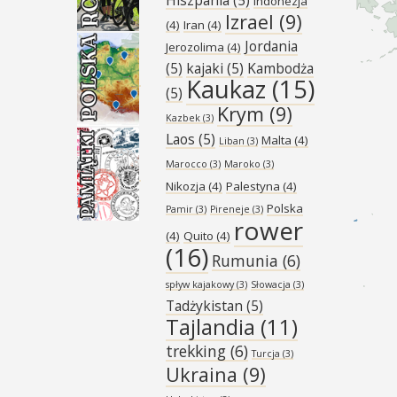
Indonezja
Izrael
(9)
(4)
Iran
(4)
Jordania
Jerozolima
(4)
(5)
kajaki
(5)
Kambodża
Kaukaz
(15)
(5)
Krym
(9)
Kazbek
(3)
Laos
(5)
Malta
(4)
Liban
(3)
Marocco
(3)
Maroko
(3)
Nikozja
(4)
Palestyna
(4)
Polska
Pamir
(3)
Pireneje
(3)
rower
(4)
Quito
(4)
(16)
Rumunia
(6)
spływ kajakowy
(3)
Słowacja
(3)
Tadżykistan
(5)
Tajlandia
(11)
trekking
(6)
Turcja
(3)
Ukraina
(9)