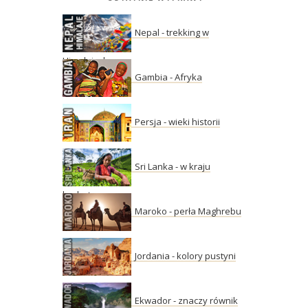
Nepal - trekking w
Himalajach
Gambia - Afryka
Persja - wieki historii
Sri Lanka - w kraju
herbaty
Maroko - perła Maghrebu
Jordania - kolory pustyni
Ekwador - znaczy równik