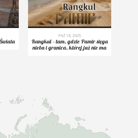
PAŹ 18, 2025
Świata
Rangkul – tam, gdzie Pamir sięga
Roms
nieba i granica, której już nie ma
trekk