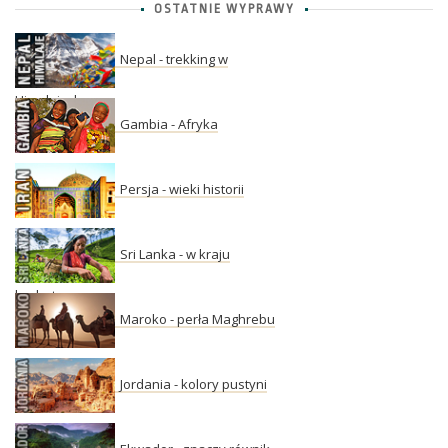
OSTATNIE WYPRAWY
Nepal - trekking w
Himalajach
Gambia - Afryka
Persja - wieki historii
Sri Lanka - w kraju
herbaty
Maroko - perła Maghrebu
Jordania - kolory pustyni