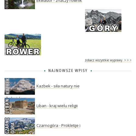
Ekwador - znaczy równik
zobacz wszystkie wyprawy > > >
NAJNOWSZE WPISY
Kazbek - siła natury nie
dla każdego
Liban - kraj wielu religii
Czarnogóra - Prokletije i