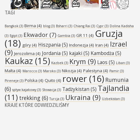
TAGI
Birma
(4)
Bangkok
(3)
blog
(3)
Bsharri
(3)
Chiang Rai
(3)
Cypr
(3)
Dolina Kadisha
Gruzja
Ekwador
(7)
GR 11
(4)
(3)
Egipt
(3)
Gambia
(3)
(18)
Izrael
Hiszpania
(5)
góry
(4)
Indonezja
(4)
Iran
(4)
(9)
Jordania
(5)
kajaki
(5)
Kambodża
(5)
Jerozolima
(4)
Kaukaz
(15)
Krym
(9)
Laos
(5)
Kazbek
(3)
Liban
(3)
Malta
(4)
Nikozja
(4)
Palestyna
(4)
Marocco
(3)
Maroko
(3)
Pamir
(3)
rower
(16)
Rumunia
Polska
(4)
Quito
(4)
Pireneje
(3)
Tajlandia
(6)
Tadżykistan
(5)
spływ kajakowy
(3)
Słowacja
(3)
(11)
Ukraina
(9)
trekking
(6)
Turcja
(3)
Uzbekistan
(3)
KRAJE KTÓRE ODWIEDZILIŚMY