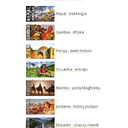
Nepal - trekking w
Himalajach
Gambia - Afryka
Persja - wieki historii
Sri Lanka - w kraju
herbaty
Maroko - perła Maghrebu
Jordania - kolory pustyni
Ekwador - znaczy równik