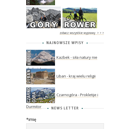
zobacz wszystkie wyprawy > > >
NAJNOWSZE WPISY
Kazbek - siła natury nie
dla każdego
Liban - kraj wielu religii
Czarnogóra - Prokletije i
Durmitor
NEWS LETTER
*imię