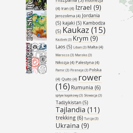
Indonezja
Izrael
(9)
(4)
Iran
(4)
Jordania
Jerozolima
(4)
(5)
kajaki
(5)
Kambodża
Kaukaz
(15)
(5)
Krym
(9)
Kazbek
(3)
Laos
(5)
Malta
(4)
Liban
(3)
Marocco
(3)
Maroko
(3)
Nikozja
(4)
Palestyna
(4)
Polska
Pamir
(3)
Pireneje
(3)
rower
(4)
Quito
(4)
(16)
Rumunia
(6)
spływ kajakowy
(3)
Słowacja
(3)
Tadżykistan
(5)
Tajlandia
(11)
trekking
(6)
Turcja
(3)
Ukraina
(9)