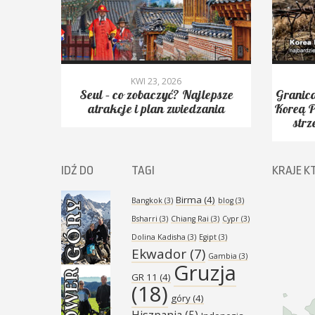
KWI 23, 2026
yć.
Seul – co zobaczyć? Najlepsze
Granica
Peak,
atrakcje i plan zwiedzania
Koreą P
strz
IDŹ DO
TAGI
KRAJE K
Birma
(4)
Bangkok
(3)
blog
(3)
Bsharri
(3)
Chiang Rai
(3)
Cypr
(3)
Dolina Kadisha
(3)
Egipt
(3)
Ekwador
(7)
Gambia
(3)
Gruzja
GR 11
(4)
(18)
góry
(4)
Hiszpania
(5)