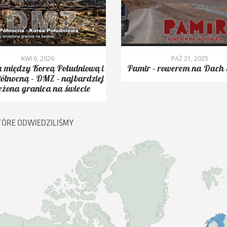
KWI 6, 2026
PAŹ 21, 2025
 między Koreą Południową i
Pamir – rowerem na Dach 
ółnocną – DMZ – najbardziej
eżona granica na świecie
TÓRE ODWIEDZILIŚMY