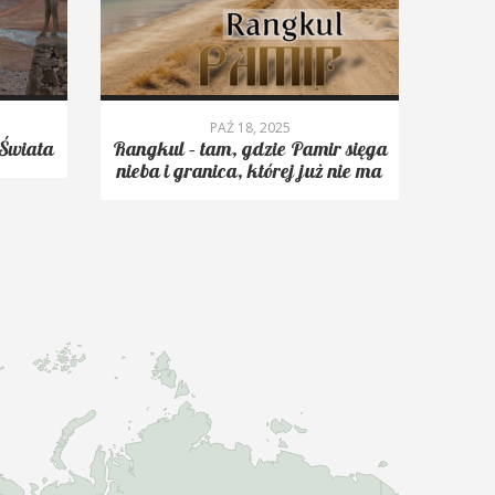
PAŹ 18, 2025
Świata
Rangkul – tam, gdzie Pamir sięga
Roms
nieba i granica, której już nie ma
trekk