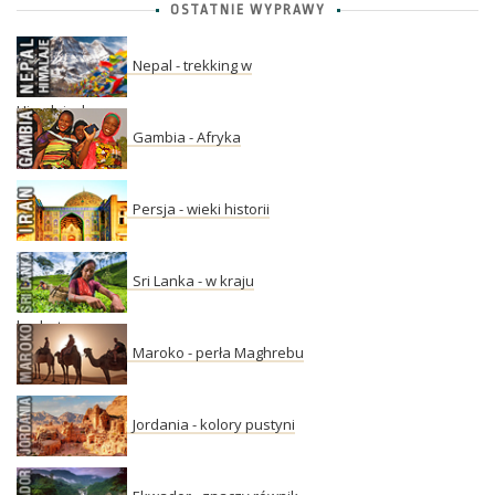
OSTATNIE WYPRAWY
Nepal - trekking w
Himalajach
Gambia - Afryka
Persja - wieki historii
Sri Lanka - w kraju
herbaty
Maroko - perła Maghrebu
Jordania - kolory pustyni