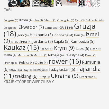
TAGI
Birma
(4)
Bangkok
(3)
blog
(3)
Bsharri
(3)
Chiang Rai
(3)
Cypr
(3)
Dolina Kadisha
Gruzja
Ekwador
(7)
GR 11
(4)
(3)
Egipt
(3)
Gambia
(3)
(18)
Izrael
Hiszpania
(5)
góry
(4)
Indonezja
(4)
Iran
(4)
(9)
Jordania
(5)
kajaki
(5)
Kambodża
(5)
Jerozolima
(4)
Kaukaz
(15)
Krym
(9)
Laos
(5)
Kazbek
(3)
Liban
(3)
Malta
(4)
Nikozja
(4)
Palestyna
(4)
Marocco
(3)
Maroko
(3)
Pamir
(3)
rower
(16)
Rumunia
Polska
(4)
Quito
(4)
Pireneje
(3)
Tajlandia
(6)
Tadżykistan
(5)
spływ kajakowy
(3)
Słowacja
(3)
(11)
Ukraina
(9)
trekking
(6)
Turcja
(3)
Uzbekistan
(3)
KRAJE KTÓRE ODWIEDZILIŚMY