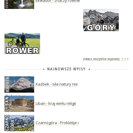
Ekwador - znaczy równik
zobacz wszystkie wyprawy > > >
NAJNOWSZE WPISY
Kazbek - siła natury nie
dla każdego
Liban - kraj wielu religii
Czarnogóra - Prokletije i