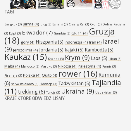
TAGI
Birma
(4)
Bangkok
(3)
blog
(3)
Bsharri
(3)
Chiang Rai
(3)
Cypr
(3)
Dolina Kadisha
Gruzja
Ekwador
(7)
GR 11
(4)
(3)
Egipt
(3)
Gambia
(3)
(18)
Izrael
Hiszpania
(5)
góry
(4)
Indonezja
(4)
Iran
(4)
(9)
Jordania
(5)
kajaki
(5)
Kambodża
(5)
Jerozolima
(4)
Kaukaz
(15)
Krym
(9)
Laos
(5)
Kazbek
(3)
Liban
(3)
Malta
(4)
Nikozja
(4)
Palestyna
(4)
Marocco
(3)
Maroko
(3)
Pamir
(3)
rower
(16)
Rumunia
Polska
(4)
Quito
(4)
Pireneje
(3)
Tajlandia
(6)
Tadżykistan
(5)
spływ kajakowy
(3)
Słowacja
(3)
(11)
Ukraina
(9)
trekking
(6)
Turcja
(3)
Uzbekistan
(3)
KRAJE KTÓRE ODWIEDZILIŚMY