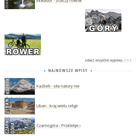
Ekwador - znaczy równik
zobacz wszystkie wyprawy > > >
NAJNOWSZE WPISY
Kazbek - siła natury nie
dla każdego
Liban - kraj wielu religii
Czarnogóra - Prokletije i