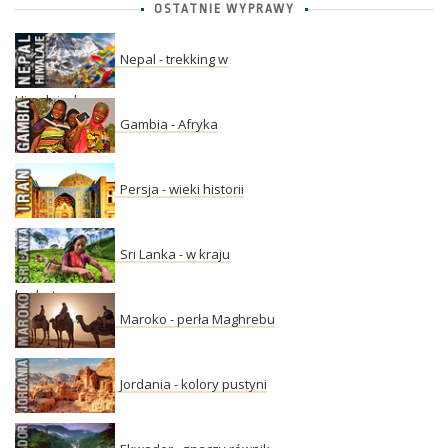
OSTATNIE WYPRAWY
Nepal - trekking w
Himalajach
Gambia - Afryka
Persja - wieki historii
Sri Lanka - w kraju
herbaty
Maroko - perła Maghrebu
Jordania - kolory pustyni