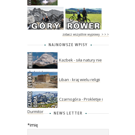
zobacz wszystkie wyprawy > > >
NAJNOWSZE WPISY
Kazbek - siła natury nie
dla każdego
Liban - kraj wielu religii
Czarnogóra - Prokletije i
Durmitor
NEWS LETTER
*imię