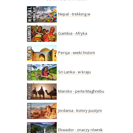
Nepal - trekking w
Himalajach
Gambia - Afryka
Persja - wieki historii
Sri Lanka - w kraju
herbaty
Maroko - perła Maghrebu
Jordania - kolory pustyni
Ekwador - znaczy równik