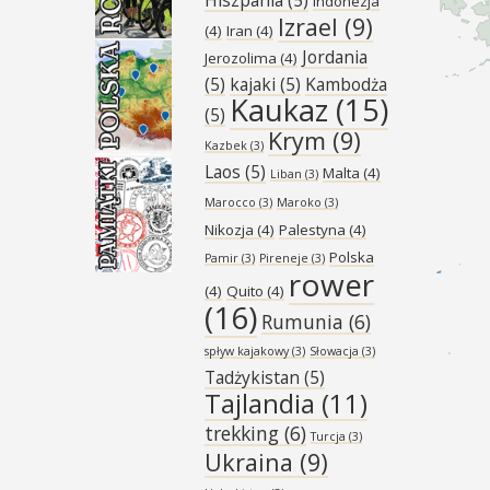
Indonezja
Izrael
(9)
(4)
Iran
(4)
Jordania
Jerozolima
(4)
(5)
kajaki
(5)
Kambodża
Kaukaz
(15)
(5)
Krym
(9)
Kazbek
(3)
Laos
(5)
Malta
(4)
Liban
(3)
Marocco
(3)
Maroko
(3)
Nikozja
(4)
Palestyna
(4)
Polska
Pamir
(3)
Pireneje
(3)
rower
(4)
Quito
(4)
(16)
Rumunia
(6)
spływ kajakowy
(3)
Słowacja
(3)
Tadżykistan
(5)
Tajlandia
(11)
trekking
(6)
Turcja
(3)
Ukraina
(9)