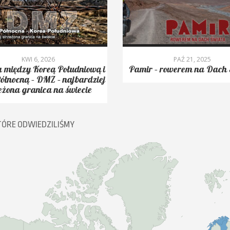
KWI 6, 2026
PAŹ 21, 2025
 między Koreą Południową i
Pamir – rowerem na Dach 
ółnocną – DMZ – najbardziej
eżona granica na świecie
TÓRE ODWIEDZILIŚMY