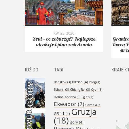
KWI 23, 2026
yć.
Seul – co zobaczyć? Najlepsze
Granica
Peak,
atrakcje i plan zwiedzania
Koreą P
strz
IDŹ DO
TAGI
KRAJE K
Birma
(4)
Bangkok
(3)
blog
(3)
Bsharri
(3)
Chiang Rai
(3)
Cypr
(3)
Dolina Kadisha
(3)
Egipt
(3)
Ekwador
(7)
Gambia
(3)
Gruzja
GR 11
(4)
(18)
góry
(4)
Hiszpania
(5)