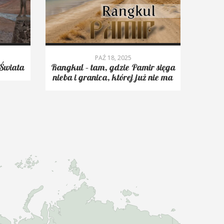
PAŹ 18, 2025
Świata
Rangkul – tam, gdzie Pamir sięga
Roms
nieba i granica, której już nie ma
trekk