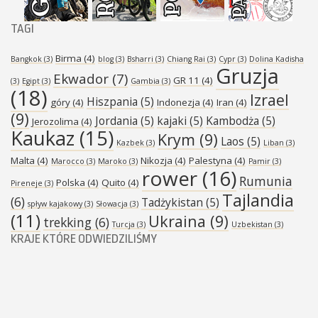
TAGI
Birma
(4)
Bangkok
(3)
blog
(3)
Bsharri
(3)
Chiang Rai
(3)
Cypr
(3)
Dolina Kadisha
Gruzja
Ekwador
(7)
GR 11
(4)
(3)
Egipt
(3)
Gambia
(3)
(18)
Izrael
Hiszpania
(5)
góry
(4)
Indonezja
(4)
Iran
(4)
(9)
Jordania
(5)
kajaki
(5)
Kambodża
(5)
Jerozolima
(4)
Kaukaz
(15)
Krym
(9)
Laos
(5)
Kazbek
(3)
Liban
(3)
Malta
(4)
Nikozja
(4)
Palestyna
(4)
Marocco
(3)
Maroko
(3)
Pamir
(3)
rower
(16)
Rumunia
Polska
(4)
Quito
(4)
Pireneje
(3)
Tajlandia
(6)
Tadżykistan
(5)
spływ kajakowy
(3)
Słowacja
(3)
(11)
Ukraina
(9)
trekking
(6)
Turcja
(3)
Uzbekistan
(3)
KRAJE KTÓRE ODWIEDZILIŚMY