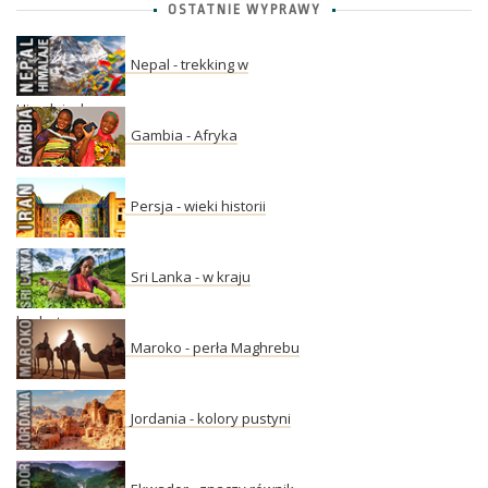
OSTATNIE WYPRAWY
Nepal - trekking w
Himalajach
Gambia - Afryka
Persja - wieki historii
Sri Lanka - w kraju
herbaty
Maroko - perła Maghrebu
Jordania - kolory pustyni