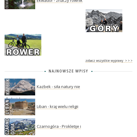
Ekwador - znaczy równik
zobacz wszystkie wyprawy > > >
NAJNOWSZE WPISY
Kazbek - siła natury nie
dla każdego
Liban - kraj wielu religii
Czarnogóra - Prokletije i