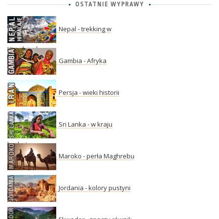
OSTATNIE WYPRAWY
Nepal - trekking w
Himalajach
Gambia - Afryka
Persja - wieki historii
Sri Lanka - w kraju
herbaty
Maroko - perła Maghrebu
Jordania - kolory pustyni