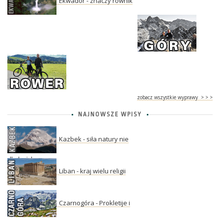
Ekwador - znaczy równik
zobacz wszystkie wyprawy > > >
NAJNOWSZE WPISY
Kazbek - siła natury nie
dla każdego
Liban - kraj wielu religii
Czarnogóra - Prokletije i