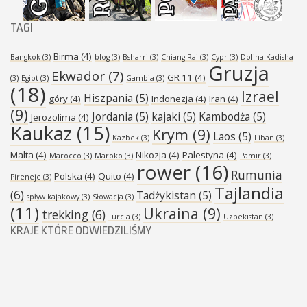
TAGI
Birma
(4)
Bangkok
(3)
blog
(3)
Bsharri
(3)
Chiang Rai
(3)
Cypr
(3)
Dolina Kadisha
Gruzja
Ekwador
(7)
GR 11
(4)
(3)
Egipt
(3)
Gambia
(3)
(18)
Izrael
Hiszpania
(5)
góry
(4)
Indonezja
(4)
Iran
(4)
(9)
Jordania
(5)
kajaki
(5)
Kambodża
(5)
Jerozolima
(4)
Kaukaz
(15)
Krym
(9)
Laos
(5)
Kazbek
(3)
Liban
(3)
Malta
(4)
Nikozja
(4)
Palestyna
(4)
Marocco
(3)
Maroko
(3)
Pamir
(3)
rower
(16)
Rumunia
Polska
(4)
Quito
(4)
Pireneje
(3)
Tajlandia
(6)
Tadżykistan
(5)
spływ kajakowy
(3)
Słowacja
(3)
(11)
Ukraina
(9)
trekking
(6)
Turcja
(3)
Uzbekistan
(3)
KRAJE KTÓRE ODWIEDZILIŚMY