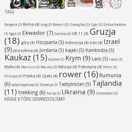
TAGI
Birma
(4)
Bangkok
(3)
blog
(3)
Bsharri
(3)
Chiang Rai
(3)
Cypr
(3)
Dolina Kadisha
Gruzja
Ekwador
(7)
GR 11
(4)
(3)
Egipt
(3)
Gambia
(3)
(18)
Izrael
Hiszpania
(5)
góry
(4)
Indonezja
(4)
Iran
(4)
(9)
Jordania
(5)
kajaki
(5)
Kambodża
(5)
Jerozolima
(4)
Kaukaz
(15)
Krym
(9)
Laos
(5)
Kazbek
(3)
Liban
(3)
Malta
(4)
Nikozja
(4)
Palestyna
(4)
Marocco
(3)
Maroko
(3)
Pamir
(3)
rower
(16)
Rumunia
Polska
(4)
Quito
(4)
Pireneje
(3)
Tajlandia
(6)
Tadżykistan
(5)
spływ kajakowy
(3)
Słowacja
(3)
(11)
Ukraina
(9)
trekking
(6)
Turcja
(3)
Uzbekistan
(3)
KRAJE KTÓRE ODWIEDZILIŚMY