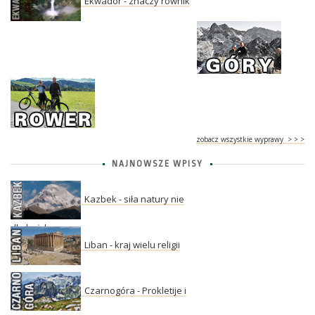
Ekwador - znaczy równik
zobacz wszystkie wyprawy > > >
NAJNOWSZE WPISY
Kazbek - siła natury nie
dla każdego
Liban - kraj wielu religii
Czarnogóra - Prokletije i