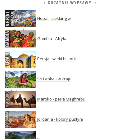
OSTATNIE WYPRAWY
Nepal - trekking w
Himalajach
Gambia - Afryka
Persja - wieki historii
Sri Lanka - w kraju
herbaty
Maroko - perła Maghrebu
Jordania - kolory pustyni