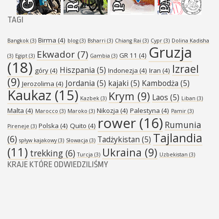
TAGI
Birma
(4)
Bangkok
(3)
blog
(3)
Bsharri
(3)
Chiang Rai
(3)
Cypr
(3)
Dolina Kadisha
Gruzja
Ekwador
(7)
GR 11
(4)
(3)
Egipt
(3)
Gambia
(3)
(18)
Izrael
Hiszpania
(5)
góry
(4)
Indonezja
(4)
Iran
(4)
(9)
Jordania
(5)
kajaki
(5)
Kambodża
(5)
Jerozolima
(4)
Kaukaz
(15)
Krym
(9)
Laos
(5)
Kazbek
(3)
Liban
(3)
Malta
(4)
Nikozja
(4)
Palestyna
(4)
Marocco
(3)
Maroko
(3)
Pamir
(3)
rower
(16)
Rumunia
Polska
(4)
Quito
(4)
Pireneje
(3)
Tajlandia
(6)
Tadżykistan
(5)
spływ kajakowy
(3)
Słowacja
(3)
(11)
Ukraina
(9)
trekking
(6)
Turcja
(3)
Uzbekistan
(3)
KRAJE KTÓRE ODWIEDZILIŚMY