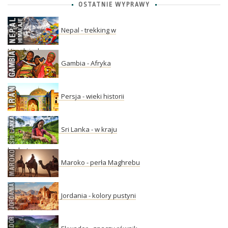
OSTATNIE WYPRAWY
Nepal - trekking w
Himalajach
Gambia - Afryka
Persja - wieki historii
Sri Lanka - w kraju
herbaty
Maroko - perła Maghrebu
Jordania - kolory pustyni