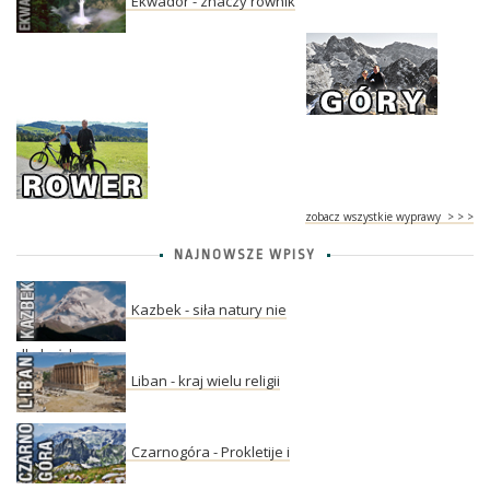
Ekwador - znaczy równik
zobacz wszystkie wyprawy > > >
NAJNOWSZE WPISY
Kazbek - siła natury nie
dla każdego
Liban - kraj wielu religii
Czarnogóra - Prokletije i