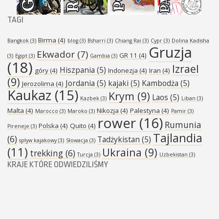
TAGI
Birma
(4)
Bangkok
(3)
blog
(3)
Bsharri
(3)
Chiang Rai
(3)
Cypr
(3)
Dolina Kadisha
Gruzja
Ekwador
(7)
GR 11
(4)
(3)
Egipt
(3)
Gambia
(3)
(18)
Izrael
Hiszpania
(5)
góry
(4)
Indonezja
(4)
Iran
(4)
(9)
Jordania
(5)
kajaki
(5)
Kambodża
(5)
Jerozolima
(4)
Kaukaz
(15)
Krym
(9)
Laos
(5)
Kazbek
(3)
Liban
(3)
Malta
(4)
Nikozja
(4)
Palestyna
(4)
Marocco
(3)
Maroko
(3)
Pamir
(3)
rower
(16)
Rumunia
Polska
(4)
Quito
(4)
Pireneje
(3)
Tajlandia
(6)
Tadżykistan
(5)
spływ kajakowy
(3)
Słowacja
(3)
(11)
Ukraina
(9)
trekking
(6)
Turcja
(3)
Uzbekistan
(3)
KRAJE KTÓRE ODWIEDZILIŚMY