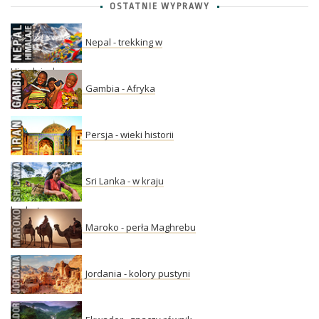
OSTATNIE WYPRAWY
Nepal - trekking w
Himalajach
Gambia - Afryka
Persja - wieki historii
Sri Lanka - w kraju
herbaty
Maroko - perła Maghrebu
Jordania - kolory pustyni