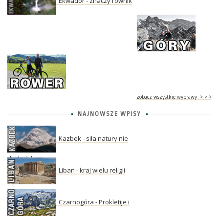
Ekwador - znaczy równik
zobacz wszystkie wyprawy > > >
NAJNOWSZE WPISY
Kazbek - siła natury nie
dla każdego
Liban - kraj wielu religii
Czarnogóra - Prokletije i