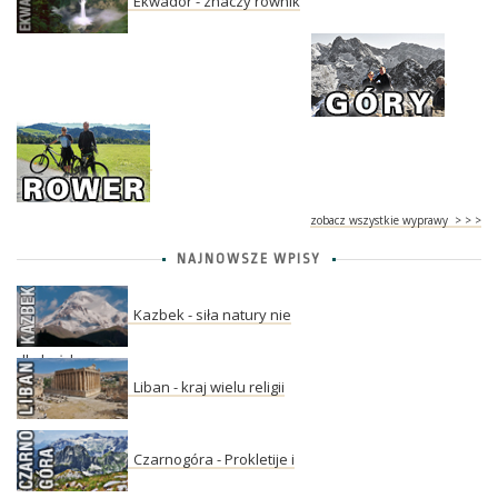
Ekwador - znaczy równik
zobacz wszystkie wyprawy > > >
NAJNOWSZE WPISY
Kazbek - siła natury nie
dla każdego
Liban - kraj wielu religii
Czarnogóra - Prokletije i