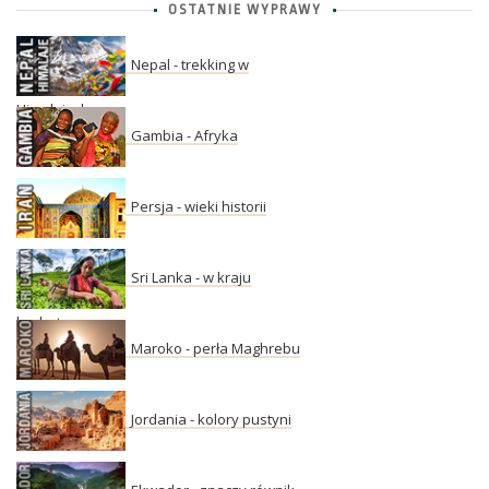
OSTATNIE WYPRAWY
Nepal - trekking w
Himalajach
Gambia - Afryka
Persja - wieki historii
Sri Lanka - w kraju
herbaty
Maroko - perła Maghrebu
Jordania - kolory pustyni