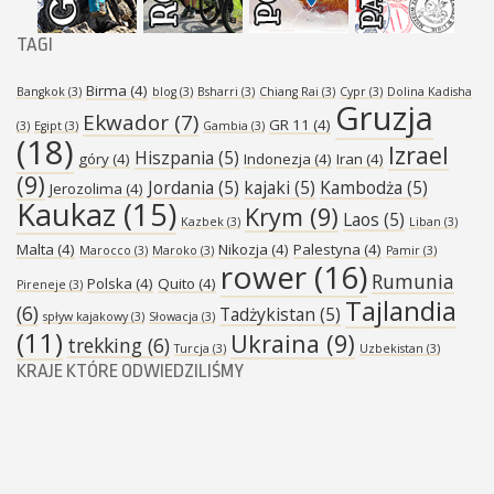
TAGI
Birma
(4)
Bangkok
(3)
blog
(3)
Bsharri
(3)
Chiang Rai
(3)
Cypr
(3)
Dolina Kadisha
Gruzja
Ekwador
(7)
GR 11
(4)
(3)
Egipt
(3)
Gambia
(3)
(18)
Izrael
Hiszpania
(5)
góry
(4)
Indonezja
(4)
Iran
(4)
(9)
Jordania
(5)
kajaki
(5)
Kambodża
(5)
Jerozolima
(4)
Kaukaz
(15)
Krym
(9)
Laos
(5)
Kazbek
(3)
Liban
(3)
Malta
(4)
Nikozja
(4)
Palestyna
(4)
Marocco
(3)
Maroko
(3)
Pamir
(3)
rower
(16)
Rumunia
Polska
(4)
Quito
(4)
Pireneje
(3)
Tajlandia
(6)
Tadżykistan
(5)
spływ kajakowy
(3)
Słowacja
(3)
(11)
Ukraina
(9)
trekking
(6)
Turcja
(3)
Uzbekistan
(3)
KRAJE KTÓRE ODWIEDZILIŚMY